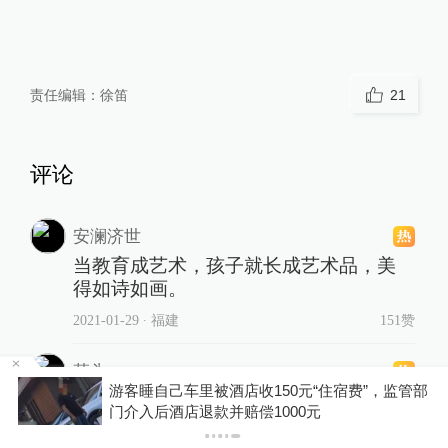
责任编辑：
徐笛
21
评论
安澜济世
当教育成艺术，孩子就长成艺术品，美
得如诗如画。
2021-01-29
∙ 福建
151赞
草头
浙
游客睡自己车里被酒店收150元“住宿费”，监管部
老师送来的阳光，让学生有了耀眼的亮
门介入后酒店退款并赔偿1000元
点，今后无论到哪里，学生都会把老师
记在心里。