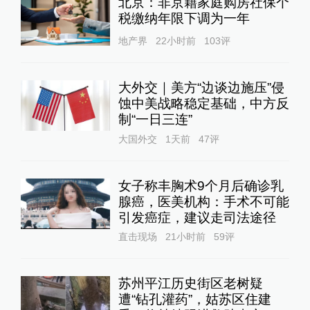
北京：非京籍家庭购房社保个
税缴纳年限下调为一年
地产界
22小时前
103
评
大外交｜美方“边谈边施压”侵
蚀中美战略稳定基础，中方反
制“一日三连”
大国外交
1天前
47
评
女子称丰胸术9个月后确诊乳
腺癌，医美机构：手术不可能
引发癌症，建议走司法途径
直击现场
21小时前
59
评
苏州平江历史街区老树疑
遭“钻孔灌药”，姑苏区住建