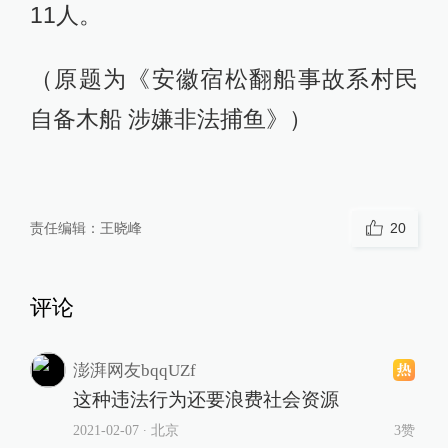
11人。
（原题为《安徽宿松翻船事故系村民
自备木船 涉嫌非法捕鱼》）
责任编辑：
王晓峰
20
评论
澎湃网友bqqUZf
这种违法行为还要浪费社会资源
2021-02-07
∙ 北京
3赞