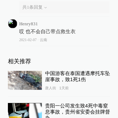
共
1
条回复
Henry831
哎 也不会自己带点救生衣
2021-02-07
∙ 云南
相关推荐
中国游客在泰国遭遇摩托车坠
崖事故，致1死1伤
唐人街
1天前
贵阳一公司发生致4死中毒窒
息事故，贵州省安委会挂牌督
办