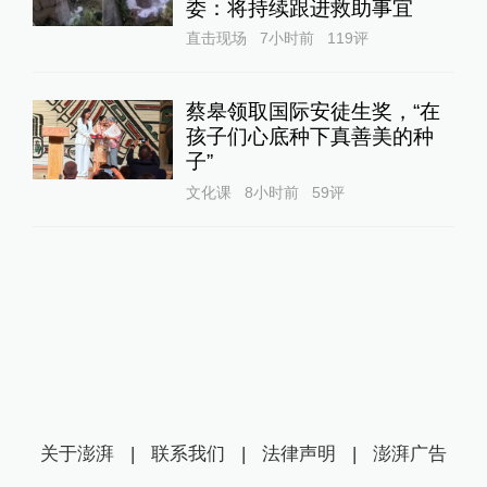
委：将持续跟进救助事宜
直击现场
7小时前
119
评
蔡皋领取国际安徒生奖，“在
孩子们心底种下真善美的种
子”
文化课
8小时前
59
评
关于澎湃
|
联系我们
|
法律声明
|
澎湃广告