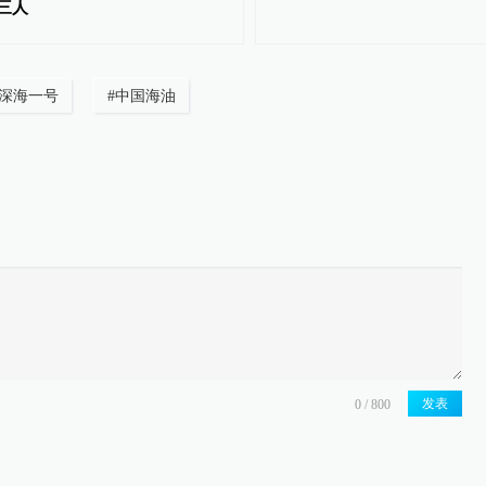
三人
深海一号
#
中国海油
发表