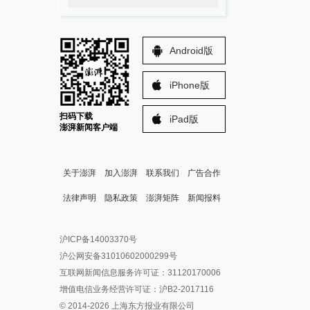
Android版
iPhone版
扫码下载
iPad版
澎湃新闻客户端
关于澎湃
加入澎湃
联系我们
广告合作
法律声明
隐私政策
澎湃矩阵
新闻报料
报料热线: 021-962866
澎湃新闻微博
沪ICP备14003370号
报料邮箱: news@thepaper.cn
澎湃新闻公众号
沪公网安备31010602000299号
澎湃新闻抖音号
互联网新闻信息服务许可证：31120170006
派生万物开放平台
增值电信业务经营许可证：沪B2-2017116
© 2014-
2026
上海东方报业有限公司
IP SHANGHAI