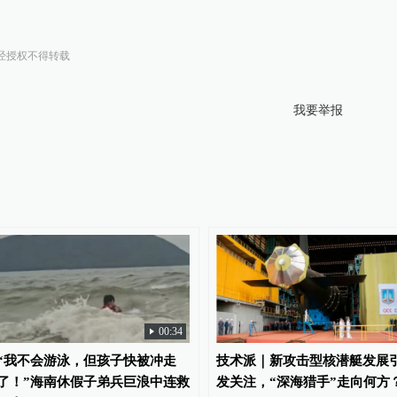
经授权不得转载
我要举报
00:34
“我不会游泳，但孩子快被冲走
技术派｜新攻击型核潜艇发展
了！”海南休假子弟兵巨浪中连救
发关注，“深海猎手”走向何方