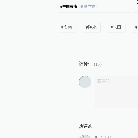
道不实
#
中国海油
更多内容 >
#
海南
#
陵水
#
气田
#
评论
（
15
）
热评论
RED-UFO