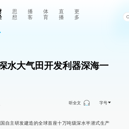
财
思
播
体
直
更
经
想
客
育
播
多
里，深水大气田开发利器深海一
听全文
字号
>
由我国自主研发建造的全球首座十万吨级深水半潜式生产