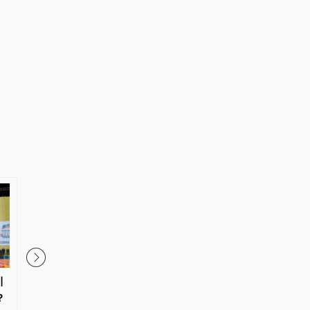
引
国际油价7日上涨
刚果（金）东南部中资
？
品铀含量超标？大使馆