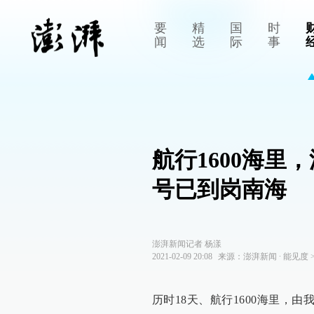
要
精
国
时
闻
选
际
事
航行1600海
号已到岗南海
澎湃新闻记者 杨漾
2021-02-09 20:08
来源：
澎湃新闻
∙
能见度
历时18天、航行1600海里，