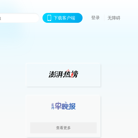
登录
下载客户端
无障碍
查看更多