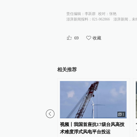
责任编辑：
李跃群
校对：
张艳
澎湃新闻报料：021-962866
澎湃新闻，未
69
收藏
相关推荐
1
金）东南部中资企业钴产
视频丨我国首座抗17级台风高技
量超标？大使馆及相关协
术难度浮式风电平台投运