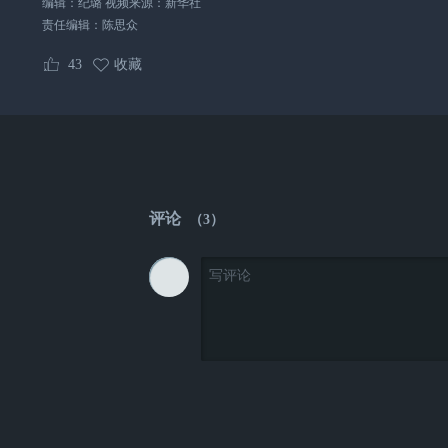
编辑：纪璐 视频来源：新华社
责任编辑：
陈思众
43
收藏
评论
（
3
）