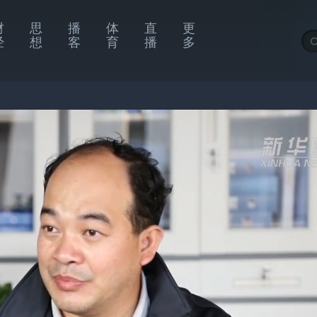
财
思
播
体
直
更
经
想
客
育
播
多