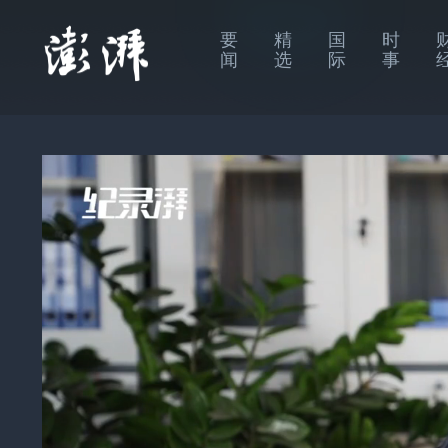
要
精
国
时
闻
选
际
事