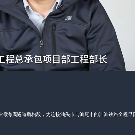
守汕头湾海底隧道盾构段，为连接汕头市与汕尾市的汕汕铁路全程早