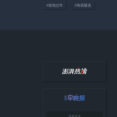
#
就地过年
#
海底隧道
12:33
推动AI与能源融合，施耐德电气
助力新质转型
查看更多