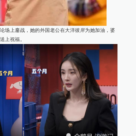
论场上鏖战，她的外国老公在大洋彼岸为她加油，婆
送上祝福。