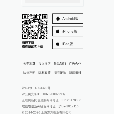
Android版
iPhone版
扫码下载
iPad版
澎湃新闻客户端
关于澎湃
加入澎湃
联系我们
广告合作
法律声明
隐私政策
澎湃矩阵
新闻报料
报料热线: 021-962866
澎湃新闻微博
沪ICP备14003370号
报料邮箱: news@thepaper.cn
澎湃新闻公众号
沪公网安备31010602000299号
澎湃新闻抖音号
互联网新闻信息服务许可证：31120170006
派生万物开放平台
增值电信业务经营许可证：沪B2-2017116
© 2014-
2026
上海东方报业有限公司
IP SHANGHAI