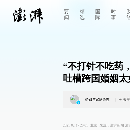
要
精
国
时
闻
选
际
事
“不打针不吃药
吐槽跨国婚姻太
婚姻与家庭杂志
关注
2021-02-17 20:01
北京
来源：
澎湃新闻·澎