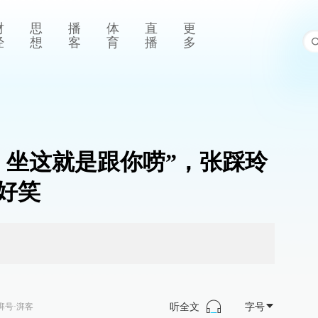
财
思
播
体
直
更
经
想
客
育
播
多
，坐这就是跟你唠”，张踩玲
好笑
听全文
字号
湃号·湃客