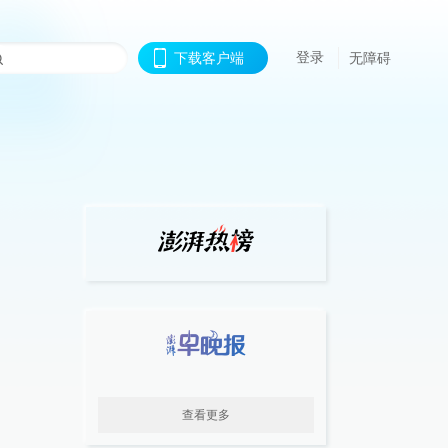
登录
下载客户端
无障碍
查看更多