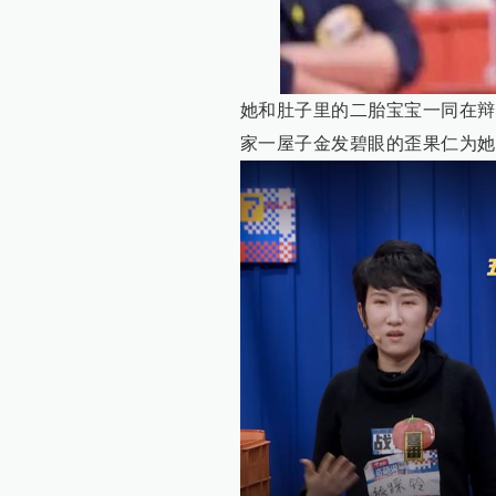
她和肚子里的二胎宝宝一同在辩
家一屋子金发碧眼的歪果仁为她