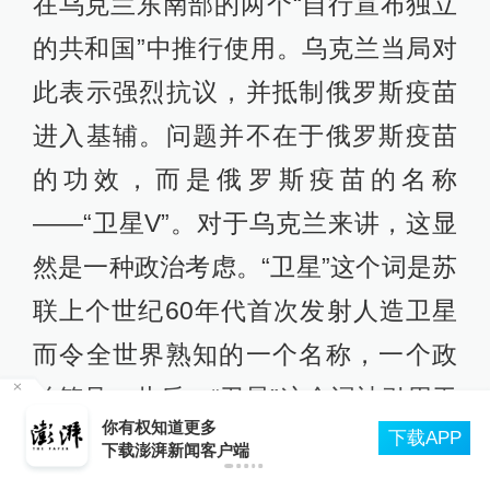
在乌克兰东南部的两个“自行宣布独立
的共和国”中推行使用。乌克兰当局对
此表示强烈抗议，并抵制俄罗斯疫苗
进入基辅。问题并不在于俄罗斯疫苗
的功效，而是俄罗斯疫苗的名称
——“卫星V”。对于乌克兰来讲，这显
然是一种政治考虑。“卫星”这个词是苏
联上个世纪60年代首次发射人造卫星
而令全世界熟知的一个名称，一个政
治符号。此后，“卫星”这个词被引用于
轮
你有权知道更多
下载APP
表达东欧各社会主义国家对苏联的依
下载澎湃新闻客户端
附依存关系，在一个统一的“社会主义