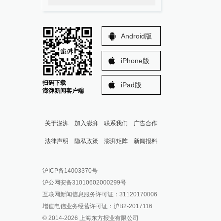
Android版
iPhone版
扫码下载
iPad版
澎湃新闻客户端
关于澎湃
加入澎湃
联系我们
广告合作
法律声明
隐私政策
澎湃矩阵
新闻报料
报料热线: 021-962866
澎湃新闻微博
沪ICP备14003370号
报料邮箱: news@thepaper.cn
澎湃新闻公众号
沪公网安备31010602000299号
澎湃新闻抖音号
互联网新闻信息服务许可证：31120170006
派生万物开放平台
增值电信业务经营许可证：沪B2-2017116
© 2014-
2026
上海东方报业有限公司
IP SHANGHAI