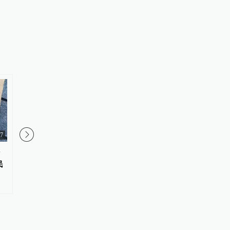
27
上海，算力追风
暖侬心｜当聋哑男子比
民
了”，上海这位老板娘