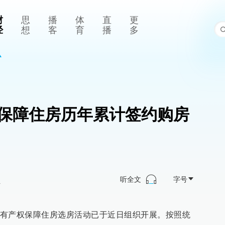
财
思
播
体
直
更
经
想
客
育
播
多
保障住房历年累计签约购房
听全文
字号
>
有产权保障住房选房活动已于近日组织开展。按照统