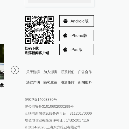
Android版
iPhone版
扫码下载
iPad版
澎湃新闻客户端
关于澎湃
加入澎湃
联系我们
广告合作
直播录像
法律声明
隐私政策
澎湃矩阵
新闻报料
拿
直播丨松花江、黑龙江“双洪
河南西平县“7·30”故
峰”将先后抵达！同江备战
犯罪嫌疑人夏某钢被抓
报料热线: 021-962866
澎湃新闻微博
沪ICP备14003370号
报料邮箱: news@thepaper.cn
澎湃新闻公众号
沪公网安备31010602000299号
澎湃新闻抖音号
互联网新闻信息服务许可证：31120170006
派生万物开放平台
增值电信业务经营许可证：沪B2-2017116
© 2014-
2026
上海东方报业有限公司
IP SHANGHAI