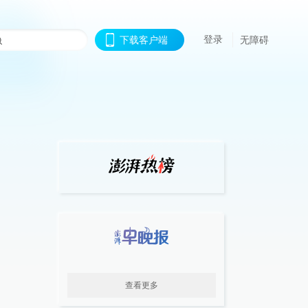
登录
下载客户端
无障碍
查看更多