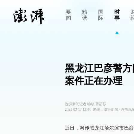
要
精
国
时
闻
选
际
事
黑龙江巴彦警方
案件正在办理
澎湃新闻记者 喻琰 薛莎莎
2021-03-17 13:44
来源：
澎湃新闻
∙
直击现
近日，网传黑龙江哈尔滨市巴彦