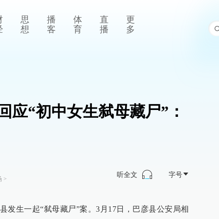
财
思
播
体
直
更
经
想
客
育
播
多
回应“初中女生弑母藏尸”：
听全文
字号
场
>
县发生一起“弑母藏尸”案。3月17日，巴彦县公安局相