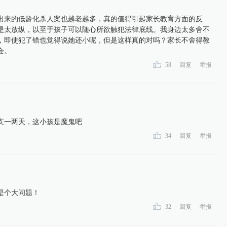
出来的低龄化杀人案也越老越多，真的值得引起家长教育方面的反
是太放纵，以至于孩子可以随心所欲触犯法律底线。我身边太多舍不
，即使犯了错也觉得说她还小呢，但是这样真的对吗？家长不舍得教
会。
58
回复
举报
疚一两天，这小孩是魔鬼吧
34
回复
举报
是个大问题！
32
回复
举报