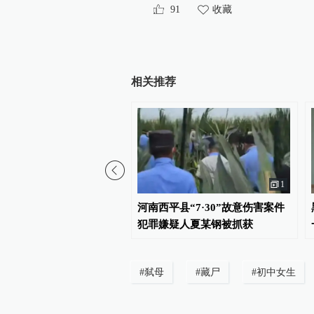
91
收藏
相关推荐
直播录像
1
松花江、黑龙江“双洪
河南西平县“7·30”故意伤害案件
先后抵达！同江备战
犯罪嫌疑人夏某钢被抓获
#
弑母
#
藏尸
#
初中女生