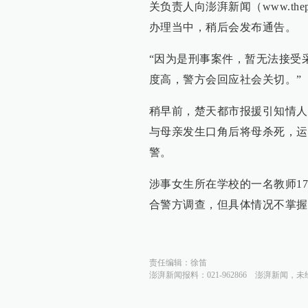
关负责人向澎湃新闻（www.th
办理当中，稍后会发布通告。
“因为是刑事案件，暂无法接受
度高，警方会回应社会关切。”
稍早前，楚天都市报援引知情人士
与母亲发生口角后将母杀死，运
警。
涉事女生所在学校的一名教师1
合警方调查，但具体情况不掌握
责任编辑：
徐笛
澎湃新闻报料：021-962866
澎湃新闻，未