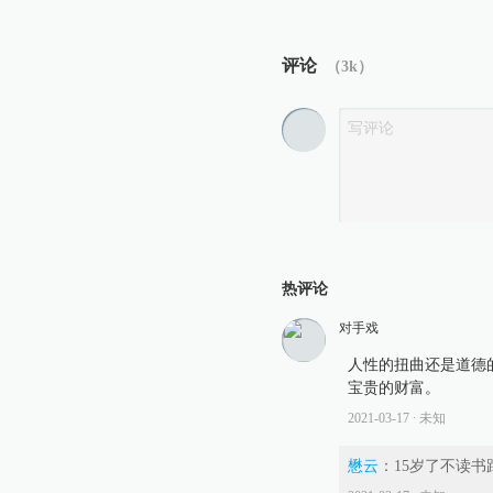
评论
（
3k
）
热评论
对手戏
人性的扭曲还是道德
宝贵的财富。
2021-03-17
∙ 未知
懋云
：
15岁了不读