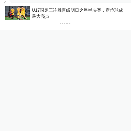
Jiannin
出清
U17国足三连胜晋级明日之星半决赛，定位球成
最大亮点
有点意思
2021-03-20
∙ 未知
相关推荐
23小时前
20小时前
他们以为捡到了宝贝，却
在地铁生活20年，你行
给一座城市带来了灾难
吗？