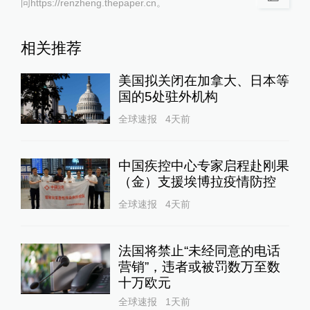
问https://renzheng.thepaper.cn。
相关推荐
美国拟关闭在加拿大、日本等
国的5处驻外机构
全球速报
4天前
中国疾控中心专家启程赴刚果
（金）支援埃博拉疫情防控
全球速报
4天前
法国将禁止“未经同意的电话
营销”，违者或被罚数万至数
十万欧元
全球速报
1天前