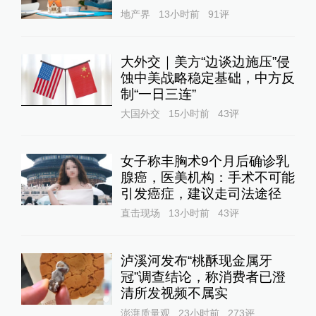
地产界
13小时前
91
评
大外交｜美方“边谈边施压”侵
蚀中美战略稳定基础，中方反
制“一日三连”
大国外交
15小时前
43
评
女子称丰胸术9个月后确诊乳
腺癌，医美机构：手术不可能
引发癌症，建议走司法途径
直击现场
13小时前
43
评
泸溪河发布“桃酥现金属牙
冠”调查结论，称消费者已澄
清所发视频不属实
澎湃质量观
23小时前
273
评