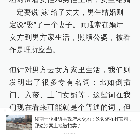
一定要说“嫁”给了丈夫，男生结婚则一
定说“娶”了一个妻子。而通常在婚后，
女方到男方家生活，照顾公婆，被看
作是理所应当。
但针对男方去女方家里生活，我们则
发明出了很多专有名词：比如倒插
门、入赘、上门女婿等，这些词在我
们现在看来可能就是个普通的词，但
在古时候，或者现在相对保守的农村
中
湖南一企业诉县政府未交地：这边还在打官司，
那边涉案土地被拍卖了
地区，这样的词还暗含着一层贬义和