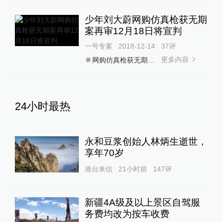
少年刘大蔚网购仿真枪获无期
案再审12月18日将宣判
一号专案
2018-12-14
37
评
更多内容
网购仿真枪获无期徒刑
24小时最热
永和豆浆创始人林炳生逝世，
享年70岁
港台来信
21小时前
147
评
新疆4A级及以上景区自驾服
务费均改为按车收费