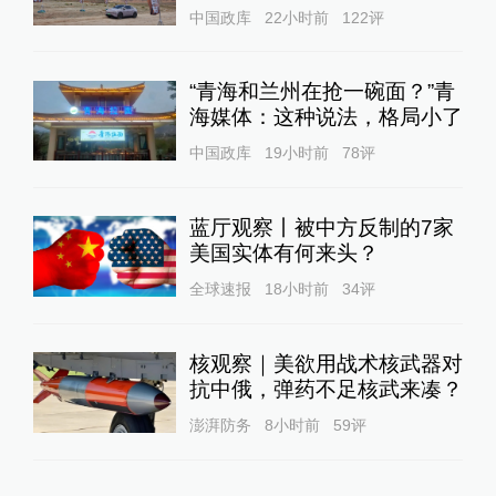
中国政库
22小时前
122
评
“青海和兰州在抢一碗面？”青
海媒体：这种说法，格局小了
中国政库
19小时前
78
评
蓝厅观察丨被中方反制的7家
美国实体有何来头？
全球速报
18小时前
34
评
核观察｜美欲用战术核武器对
抗中俄，弹药不足核武来凑？
澎湃防务
8小时前
59
评