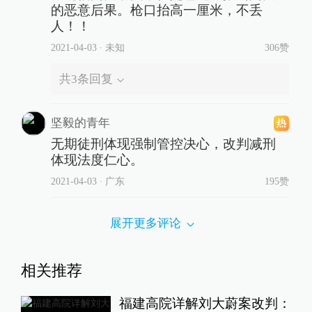
的恶意后果。枪口抬高一厘米，不丢
人！！
2021-04-03
∙ 未知
306赞
共
3
条回复
坚毅的青年
无期徒刑体现强制管控决心，改判减刑
体现法度仁心。
2021-04-03
∙ 广东
195赞
展开更多评论
相关推荐
福建高院详解刘大蔚案改判：