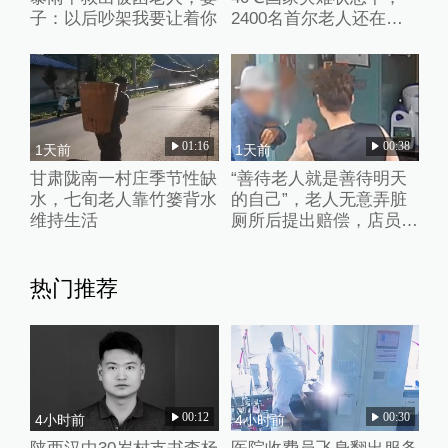
子：以后吵架我要让着你
2400名首尔老人还在巷
子里收废纸
01:16
00:38
1天前
1天前
甘肃陇南一村庄季节性缺
“善待老人就是善待明天
水，七旬老人靠竹篓背水
的自己”，老人无意弄脏
维持生活
厕所后提出赔偿，店员婉
拒并默默打扫干净
热门推荐
00:12
00:30
4小时前
4小时前