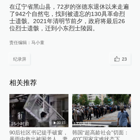
在辽宁省黑山县，72岁的张德东退休以来走遍
了942个自然屯，找到被遗忘的130具革命烈
士遗骸。2021年清明节前夕，政府将最后26
位烈士遗骸，迁到小东烈士陵园。
责任编辑：
马小童
纪录湃
23
相关推荐
00:15
15小时前
17小时前
90后社区书记徒手破窗，
韩国“超高龄社会”切面：
暴雨中救出被困老人，妻
40℃国家灾难状态下，