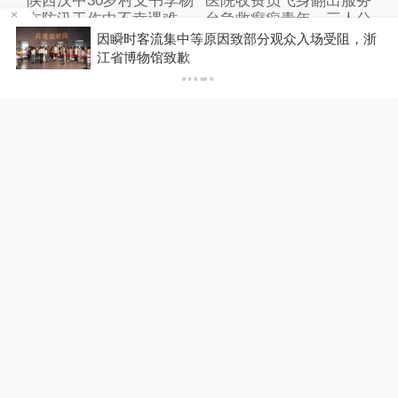
陕西汉中30岁村支书李杨
医院收费员飞身翻出服务
在防汛工作中不幸遇难，
台急救癫痫青年，三人分
被追授“南郑区优秀共产
工协作抢回一命
因瞬时客流集中等原因致部分观众入场受阻，浙
党员”称号
江省博物馆致歉
00:36
02:01
5小时前
5小时前
伤亡事件激增，美国纽约
女子利用平台漏洞0元薅
市取缔违法电动自行车
3000多台电器，警方：
已依法采取刑事强制措施
00:16
00:35
5小时前
2小时前
暖侬心丨7分钟极速救
“床头放菜刀壮胆的女
援，上海吴淞海事救助长
孩”考上师范大学，8年前
江口意外落水人员
老师温暖的一句话改写了