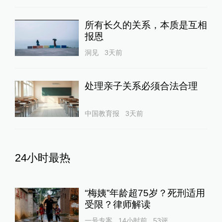
所有长久的关系，本质是互相
报恩
洞见
3天前
处理亲子关系必须合法合理
中国教育报
3天前
24小时最热
“梅姨”年龄超75岁？死刑适用
受限？律师解读
一号专案
14小时前
53
评