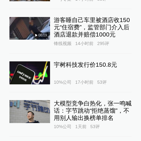
游客睡自己车里被酒店收150
元“住宿费”，监管部门介入后
酒店退款并赔偿1000元
00:19
锋线视频
14小时前
295
评
宇树科技发行价150.8元
10%公司
17小时前
53
评
大模型竞争白热化，张一鸣喊
话：字节跳动“拒绝蒸馏”，不
用别人输出换榜单排名
10%公司
1天前
53
评