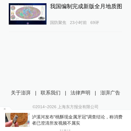
我国编制完成新版全月地质图
国防聚焦
23小时前
69
评
关于澎湃
|
联系我们
|
法律声明
|
澎湃广告
©2014~
2026
上海东方报业有限公司
沪ICP证：沪B2-20170116 | 沪ICP备14003370号
查结论，称消费
泰国校园枪击案已致2人死亡约20人受
互联网新闻信息服务许可证：31120170006
仍藏在学校附近
沪公网安备 31010602000299号