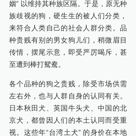
姻” 以维持其种族区隔。于是，原无种
族歧视的狗，硬生生的被人们分类，
来符合人类自己的社会人群分类。品
种贵贱有别的男女狗儿们，稍微眉目
传情，摆尾示意，即受严厉喝斥，甚
至遭到棒打鸳鸯。
各个品种的狗之贵贱，除受市场供需
左右外，也与人群自身的认同有关。
日本秋田犬、英国牛头犬、中国的北
京犬，都曾因人们的本土认同而受重
视。这些年“台湾土犬” 的身价在本地