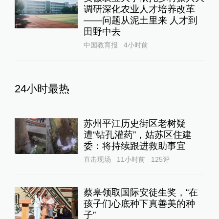
调研深化农业人才培养改革
——问题从泥土里来 人才到
田野中去
中国教育报
4小时前
24小时最热
苏州平江历史街区老树疑
遭“钻孔灌药”，姑苏区住建
委：将持续跟进救助事宜
直击现场
11小时前
125
评
蔡皋领取国际安徒生奖，“在
孩子们心底种下真善美的种
子”