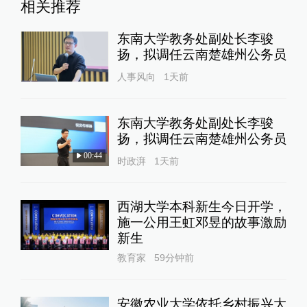
相关推荐
东南大学教务处副处长李骏
扬，拟调任云南楚雄州公务员
人事风向
1天前
东南大学教务处副处长李骏
扬，拟调任云南楚雄州公务员
00:44
时政湃
1天前
西湖大学本科新生今日开学，
施一公用王虹邓昱的故事激励
新生
教育家
59分钟前
安徽农业大学依托乡村振兴大