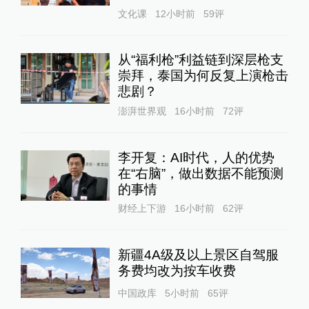
文化课
12小时前
59
评
从“福利枪”利益链到深层枪支
崇拜，泰国为何反复上演枪击
悲剧？
澎湃世界观
16小时前
72
评
李开复：AI时代，人的优势
在“右脑”，做出数据不能预测
的事情
财经上下游
16小时前
62
评
新疆4A级及以上景区自驾服
务费均改为按车收费
中国政库
5小时前
65
评