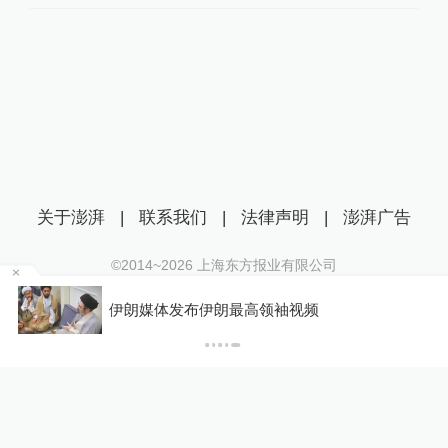
关于澎湃
|
联系我们
|
法律声明
|
澎湃广告
©2014~
2026
上海东方报业有限公司
沪ICP证：沪B2-20170116 | 沪ICP备14003370号
你有权知道更多
互联网新闻信息服务许可证：31120170006
下载A
下载澎湃新闻客户端
沪公网安备 31010602000299号