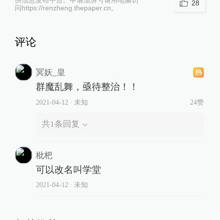
供信息发布平台。申请澎湃号请用电脑访
28
问https://renzheng.thepaper.cn。
评论
冥妖_皇
群魔乱舞，亟待整治！！
2021-04-12
∙ 未知
24赞
共
1
条回复
枇杷
可以改名叫学堂
2021-04-12
∙ 未知