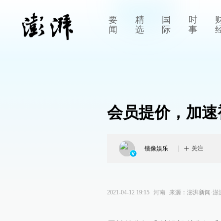
要
精
国
时
闻
选
际
事
会员提价，加速
镜像娱乐
关注
2021-04-12 19:15
河南
来源：
澎湃新闻·澎