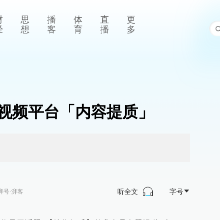
财
思
播
体
直
更
经
想
客
育
播
多
视频平台「内容提质」
听全文
字号
湃号·湃客