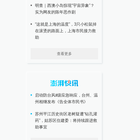
明查｜西澳小岛惊现“宇宙异象”？
实为网友的陈年恶作剧
“这就是上海的温度”，3只小松鼠掉
在滚烫的路面上，上海市民接力救
助
查看更多
启动防台风Ⅱ级应急响应，台州、温
州相继发布《告全体市民书》
苏州平江历史街区老树疑遭“钻孔灌
药”，姑苏区住建委：将持续跟进救
助事宜