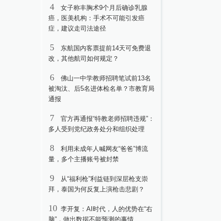
4
女子称丰胸术9个月后确诊乳腺
癌，医美机构：手术不可能引发癌
症，建议走司法途径
5
东航国内客票提前14天可免费退
改，其他航司如何规定？
6
佛山一中学教师招聘笔试前13名
被淘汰、后5名进体检名单？市教育局
通报
7
官方再通报“特教老师招聘违规”：
多人受到党纪政务处分和组织处理
8
利用未成年人喊网友“爸爸”博流
量，多个主播账号被封禁
9
从“福利枪”利益链到深层枪支崇
拜，泰国为何反复上演枪击悲剧？
10
李开复：AI时代，人的优势在“右
脑”，做出数据不能预测的事情