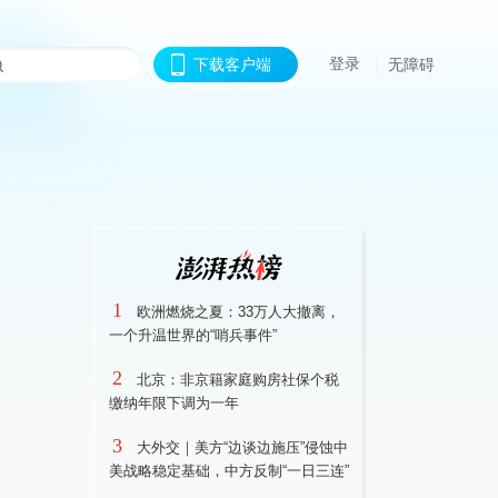
登录
下载客户端
无障碍
1
欧洲燃烧之夏：33万人大撤离，
一个升温世界的“哨兵事件”
2
北京：非京籍家庭购房社保个税
缴纳年限下调为一年
3
大外交｜美方“边谈边施压”侵蚀中
美战略稳定基础，中方反制“一日三连”