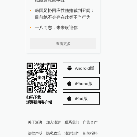
续跟进救助事宜
韩国足协回应性贿赂裁判丑闻：
目前绝不会存在此类不当行为
十八而志，未来欢迎你
查看更多
Android版
iPhone版
扫码下载
iPad版
澎湃新闻客户端
关于澎湃
加入澎湃
联系我们
广告合作
法律声明
隐私政策
澎湃矩阵
新闻报料