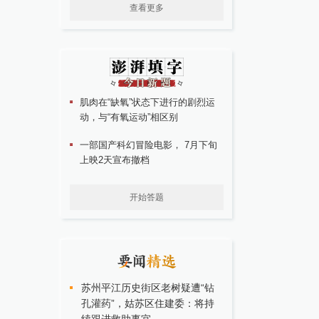
查看更多
肌肉在“缺氧”状态下进行的剧烈运
动，与“有氧运动”相区别
一部国产科幻冒险电影， 7月下旬
上映2天宣布撤档
开始答题
苏州平江历史街区老树疑遭“钻
孔灌药”，姑苏区住建委：将持