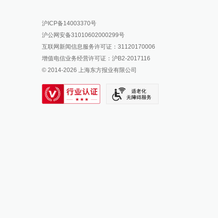
报料热线: 021-962866
澎湃新闻微博
沪ICP备14003370号
报料邮箱: news@thepaper.cn
澎湃新闻公众号
沪公网安备31010602000299号
澎湃新闻抖音号
互联网新闻信息服务许可证：31120170006
派生万物开放平台
增值电信业务经营许可证：沪B2-2017116
© 2014-
2026
上海东方报业有限公司
IP SHANGHAI
SIXTH TONE