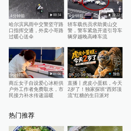
00:34
00:22
4分钟前
4分钟前
哈尔滨风雨中交警坚守路
轿车载伤员求助黄山交
口指挥交通，外卖小哥路
警，警车紧急开道引导车
过暖心送伞
辆穿越晚高峰车流
01:06
预告
9分钟前
08-10 09:30
商丘女子自设爱心冰柜供
直播丨虎皮小蛋糕，今天
户外工作者免费取水，市
2岁了！独家探班“西郊顶
民接力补水传递温暖
流”红糖的生日派对
热门推荐