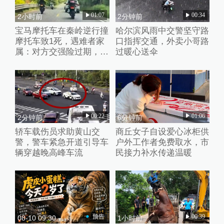
01:07
00:34
2小时前
2分钟前
宝马摩托车在秦岭逆行撞
哈尔滨风雨中交警坚守路
摩托车致1死，遇难者家
口指挥交通，外卖小哥路
属：对方交强险过期，未
过暖心送伞
获肇事者赔偿
00:22
01:06
2分钟前
6分钟前
轿车载伤员求助黄山交
商丘女子自设爱心冰柜供
警，警车紧急开道引导车
户外工作者免费取水，市
辆穿越晚高峰车流
民接力补水传递温暖
预告
00:39
08-10 09:30
1小时前