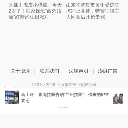
直播丨虎皮小蛋糕，今天
山东临朐集市黄牛受惊失
2岁了！独家探班“西郊顶
控冲上高速，特警征得主
流”红糖的生日派对
人同意后开枪击毙
关于澎湃
|
联系我们
|
法律声明
|
澎湃广告
©2014~
2026
上海东方报业有限公司
沪ICP证：沪B2-20170116 | 沪ICP备14003370号
P终
8月1日至30日火车票学生预约购票服务中新增新
互联网新闻信息服务许可证：31120170006
生预约功能
沪公网安备 31010602000299号