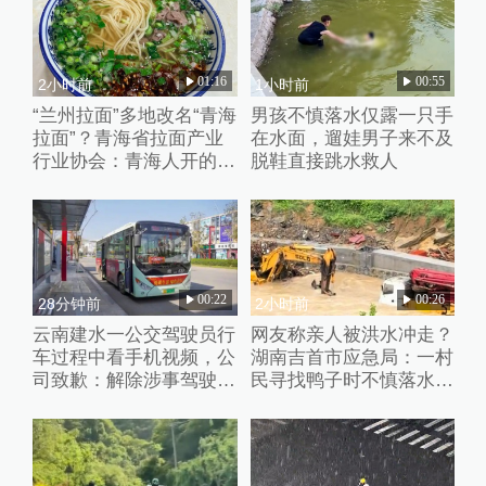
01:16
00:55
2小时前
1小时前
“兰州拉面”多地改名“青海
男孩不慎落水仅露一只手
拉面”？青海省拉面产业
在水面，遛娃男子来不及
行业协会：青海人开的店
脱鞋直接跳水救人
自愿报名，不用交钱
00:22
00:26
28分钟前
2小时前
云南建水一公交驾驶员行
网友称亲人被洪水冲走？
车过程中看手机视频，公
湖南吉首市应急局：一村
司致歉：解除涉事驾驶员
民寻找鸭子时不慎落水，
劳动合同
正搜寻