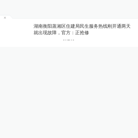
责任编辑：
钟煜豪
188
为
湖南衡阳蒸湘区住建局民生服务热线刚开通两天
就出现故障，官方：正抢修
评论
草头
违规索要证明材料，动机何在？建议索
要者，死前将自己的证明材料准备好，
到时別坑后人。
2021-04-23
∙ 未知
272赞
共
1
条回复
你大大爷的