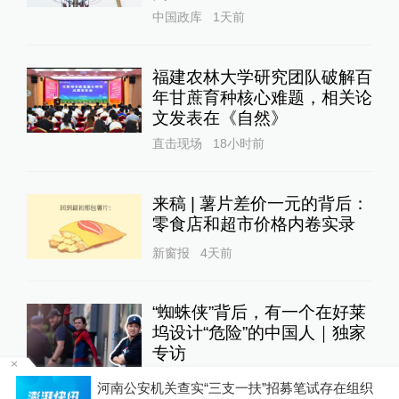
中国政库
1天前
福建农林大学研究团队破解百
年甘蔗育种核心难题，相关论
文发表在《自然》
直击现场
18小时前
来稿 | 薯片差价一元的背后：
零食店和超市价格内卷实录
新窗报
4天前
“蜘蛛侠”背后，有一个在好莱
坞设计“危险”的中国人｜独家
专访
极客电影
3天前
河南公安机关查实“三支一扶”招募笔试存在组织