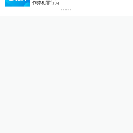
，
作弊犯罪行为
24小时最热
游客称睡自己车里被酒店收1
50元“住宿费”，监管部门介入
后酒店退款并赔偿1000元
00:19
锋线视频
19小时前
345
评
宇树科技发行价150.8元
10%公司
21小时前
56
评
马上评｜青海拉面告别“兰州
拉面”，借来的IP终要还