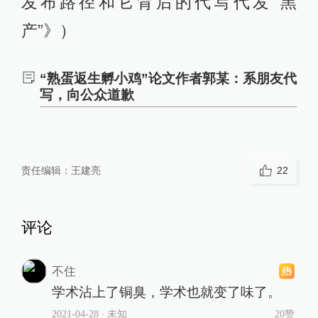
发布路径和它背后的代写代发“黑
产”》）
“熟蛋返生孵小鸡”论文作者郭某：系朋友代
写，向公众道歉
责任编辑：
王建亮
22
评论
不住
学术沾上了铜臭，学术也就变了味了。
2021-04-28
∙ 未知
20赞