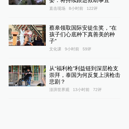
委：将持续跟进救助事宜
直击现场
8小时前
122
评
蔡皋领取国际安徒生奖，“在
孩子们心底种下真善美的种
子”
文化课
9小时前
59
评
从“福利枪”利益链到深层枪支
崇拜，泰国为何反复上演枪击
悲剧？
澎湃世界观
13小时前
72
评