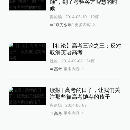
顾”，到了考验各方智慧的时
候
舆论场
2014-06-10
12
评
更多内容
“夺刀少年”
【社论】高考三论之三：反对
取消英语高考
社论
2014-06-08
34
评
更多内容
高考
读报 | 高考的日子，让我们关
注那些被高考抛弃的孩子
舆论场
2014-06-07
更多内容
高考