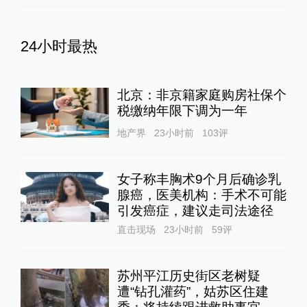
24小时最热
北京：非京籍家庭购房社保个
税缴纳年限下调为一年
地产界
23小时前
103
评
女子称丰胸术9个月后确诊乳
腺癌，医美机构：手术不可能
引发癌症，建议走司法途径
直击现场
23小时前
59
评
苏州平江历史街区老树疑
遭“钻孔灌药”，姑苏区住建