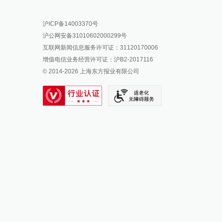
报料热线: 021-962866
澎湃新闻微博
沪ICP备14003370号
报料邮箱: news@thepaper.cn
澎湃新闻公众号
沪公网安备31010602000299号
澎湃新闻抖音号
互联网新闻信息服务许可证：31120170006
派生万物开放平台
增值电信业务经营许可证：沪B2-2017116
© 2014-
2026
上海东方报业有限公司
IP SHANGHAI
SIXTH TONE