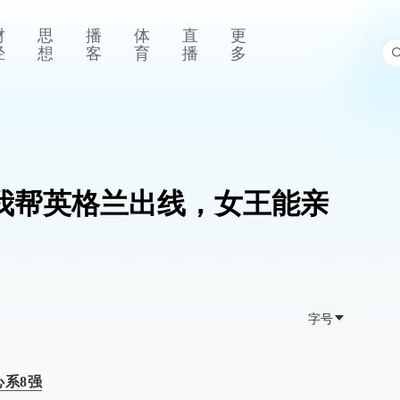
财
思
播
体
直
更
经
想
客
育
播
多
：我帮英格兰出线，女王能亲
字号
心系8强