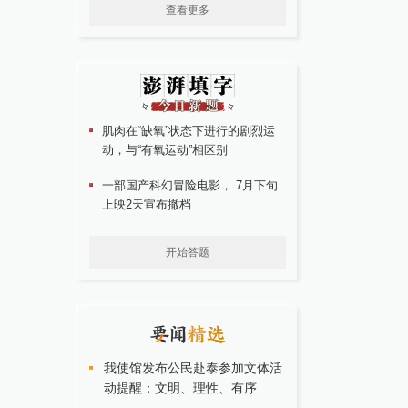
查看更多
肌肉在“缺氧”状态下进行的剧烈运
动，与“有氧运动”相区别
一部国产科幻冒险电影， 7月下旬
上映2天宣布撤档
开始答题
我使馆发布公民赴泰参加文体活
动提醒：文明、理性、有序