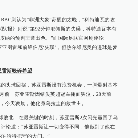
C则认为“非洲大象”苏醒的太晚，“科特迪瓦的攻
《队报》则说“第92分钟耶佩斯的失误，科特迪瓦本有
皮纳的预判非常出色。”而国际足联官网则评论
亚亚图雷和前锋伯尼‘失联’，但热尔维尼奥的进球是梦
亚雷斯咬碎希望
头球回摆，苏亚雷斯没有浪费机会，一脚爆射基本
半月前，苏亚雷斯因错失英超冠军掩面哭泣，28天前，
，今天凌晨，他化身乌拉圭的救世主。
败北，在最关键的时刻，苏亚雷斯2次闪光赢回了乌
官网评论道：“苏亚雷斯让一切变得不同，他做到了他在
乔·哈特把守的大门。”