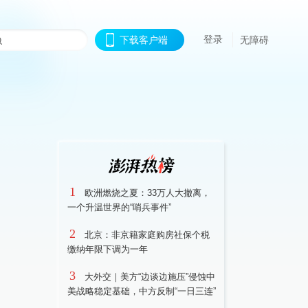
登录
下载客户端
无障碍
1
欧洲燃烧之夏：33万人大撤离，
一个升温世界的“哨兵事件”
2
北京：非京籍家庭购房社保个税
缴纳年限下调为一年
3
大外交｜美方“边谈边施压”侵蚀中
美战略稳定基础，中方反制“一日三连”