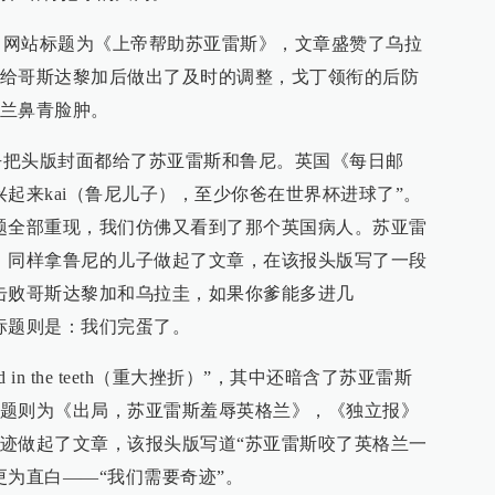
站标题为《上帝帮助苏亚雷斯》，文章盛赞了乌拉
给哥斯达黎加后做出了及时的调整，戈丁领衔的后防
兰鼻青脸肿。
头版封面都给了苏亚雷斯和鲁尼。英国《每日邮
起来kai（鲁尼儿子），至少你爸在世界杯进球了”。
题全部重现，我们仿佛又看到了那个英国病人。苏亚雷
》同样拿鲁尼的儿子做起了文章，在该报头版写了一段
击败哥斯达黎加和乌拉圭，如果你爹能多进几
标题则是：我们完蛋了。
in the teeth（重大挫折）”，其中还暗含了苏亚雷斯
题则为《出局，苏亚雷斯羞辱英格兰》，《独立报》
迹做起了文章，该报头版写道“苏亚雷斯咬了英格兰一
更为直白——“我们需要奇迹”。