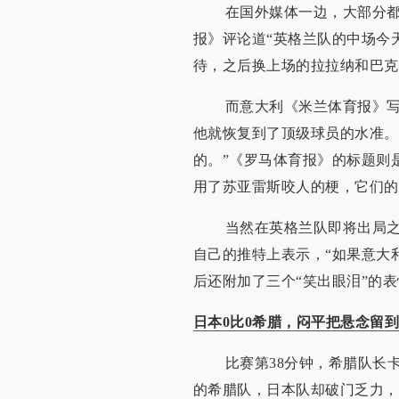
在国外媒体一边，大部分都认
报》评论道“英格兰队的中场今
待，之后换上场的拉拉纳和巴克
而意大利《米兰体育报》写道
他就恢复到了顶级球员的水准。
的。”《罗马体育报》的标题则
用了苏亚雷斯咬人的梗，它们的
当然在英格兰队即将出局之际
自己的推特上表示，“如果意大
后还附加了三个“笑出眼泪”的
日本0比0希腊，闷平把悬念留
比赛第38分钟，希腊队长卡
的希腊队，日本队却破门乏力，