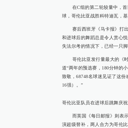
在C组的第二轮较量中，首回
球，哥伦比亚战胜科特迪瓦，基
赛后西班牙《马卡报》打出标
和进球后的舞蹈总是令人赏心悦
失法尔考的情况下，已经一只脚踏
哥伦比亚发行量最大的《时代
道“两年的预选赛，180分钟
致敬，68748名球迷见证了这
16强）。”
哥伦比亚队员在进球后跳舞庆祝
而英国《每日邮报》则表示，“
演超级替补，两人合力为哥伦比