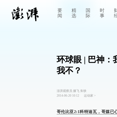
要
精
国
时
闻
选
际
事
环球眼 | 巴神
我不？
澎湃观察员 滕飞 朱轶
2014-06-20 10:12
运动家
>
哥伦比亚2:1科特迪瓦，哥媒已