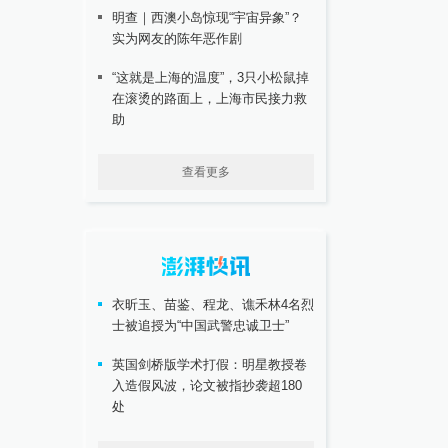
明查｜西澳小岛惊现“宇宙异象”？
实为网友的陈年恶作剧
“这就是上海的温度”，3只小松鼠掉
在滚烫的路面上，上海市民接力救
助
查看更多
衣昕玉、苗鉴、程龙、谯禾林4名烈
士被追授为“中国武警忠诚卫士”
英国剑桥版学术打假：明星教授卷
入造假风波，论文被指抄袭超180
处