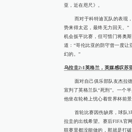
亚，近在咫尺》。
而对于科特迪瓦队的表现，BB
势来得太迟，最终无力回天。”
机会扳平比赛，但可惜门将奥斯
道：“哥伦比亚的防守曾一度让
幻的。”
乌拉圭2:1英格兰，英媒感叹苏
面对自己俱乐部队友杰拉德的
宣判了英格兰队“死刑”。一个
他坐在轮椅上忧心着世界杯前景
首轮比赛因伤缺席，球队3球
拉圭的出线希望。赛后FIFA
联赛里都没能做的，那就是打破