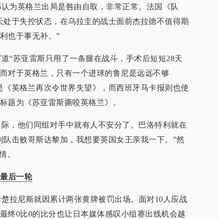
为英格兰出局是咎由自取，非常正常。法国《队
天处于失控状态，在乌拉圭的战士面前杰拉德不值得期
利也于事无补。”
“苏亚雷斯只用了一条腿在战斗，手术后短短28天
而对于英格兰，只有一个进球的鲁尼是远远不够
是《英格兰再次令世界失望》，而西班牙马卡报则也使
标题为《苏亚雷斯撕咬英格兰》。
，他们同组对手中就有人不安分了。巴洛特利就在
利队击败哥斯达黎加，我想要英国女王亲我一下。”然
表情。
到最后一轮
楚拉尼斯就因累计两张黄牌被罚出场。面对10人应战
最终0比0的比分也让日本媒体感叹小组赛出线机会越