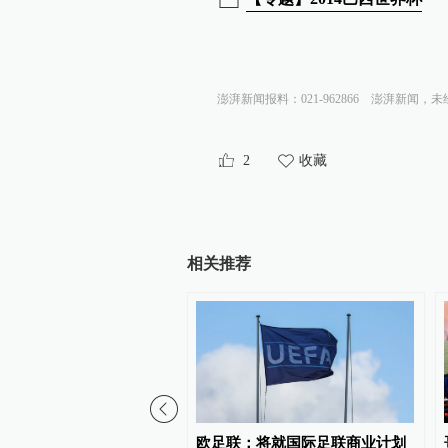
澎湃新闻报料：021-962866
澎湃新闻，未
2
收藏
相关推荐
报钟声：日本新版《防卫
欧足联：将就国际足联商业计划