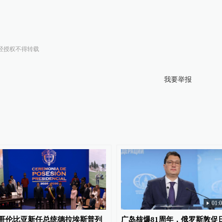
经授权不得转载
我要举报
01:
哥伦比亚新任总统德拉埃斯普列
广岛核爆81周年，俄罗斯敦促