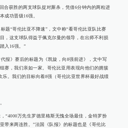
合获胜的两支球队捉对厮杀，凭借6分钟内的两粒进
本成功晋级16强。
题“哥伦比亚不降速”，文中称“看哥伦比亚队比赛
目，这支球队得益于佩克尔曼的领导，在出师不利损
入16强。”
报》赛后的标题为《凯旋，向8强前进》，文中写
的小组赛，我们亲如一家。哥伦比亚用表现向他们的拥簇
份欢乐。我们的目标向着8强（哥伦比亚世界杯最好战绩
。
4000万先生罗德里格斯无愧全场最佳，金特罗扮
亚带来两连胜。”法国《队报》的标题也是《哥伦比