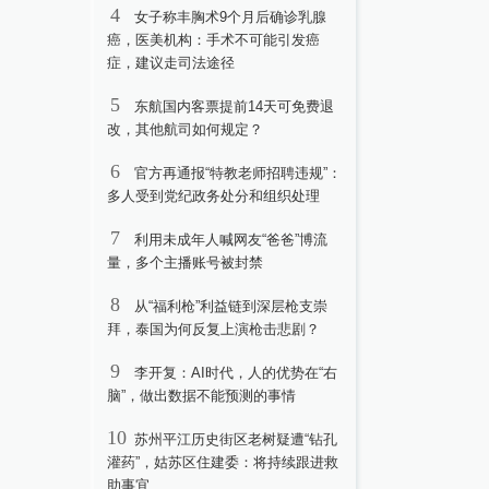
4
女子称丰胸术9个月后确诊乳腺
癌，医美机构：手术不可能引发癌
症，建议走司法途径
5
东航国内客票提前14天可免费退
改，其他航司如何规定？
6
官方再通报“特教老师招聘违规”：
多人受到党纪政务处分和组织处理
7
利用未成年人喊网友“爸爸”博流
量，多个主播账号被封禁
8
从“福利枪”利益链到深层枪支崇
拜，泰国为何反复上演枪击悲剧？
9
李开复：AI时代，人的优势在“右
脑”，做出数据不能预测的事情
10
苏州平江历史街区老树疑遭“钻孔
灌药”，姑苏区住建委：将持续跟进救
助事宜