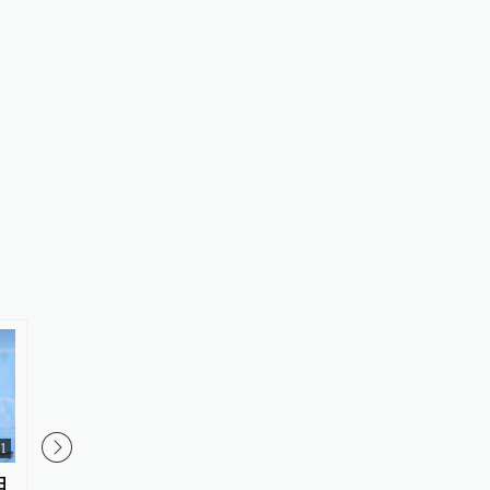
01
01:08
日
日本二季度3次干预汇市，未能扭
人民日报钟声：日本新