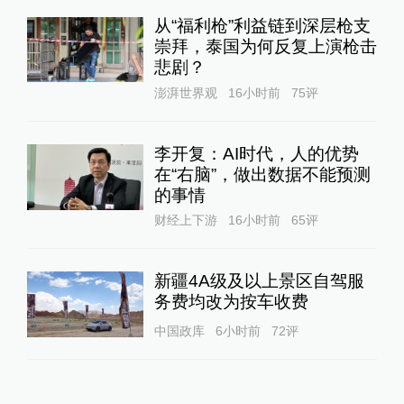
从“福利枪”利益链到深层枪支
崇拜，泰国为何反复上演枪击
悲剧？
澎湃世界观
16小时前
75
评
李开复：AI时代，人的优势
在“右脑”，做出数据不能预测
的事情
财经上下游
16小时前
65
评
新疆4A级及以上景区自驾服
务费均改为按车收费
中国政库
6小时前
72
评