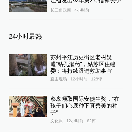
江省发出今年第2号指挥长令
长三角政商
4小时前
24小时最热
苏州平江历史街区老树疑
遭“钻孔灌药”，姑苏区住建
委：将持续跟进救助事宜
直击现场
12小时前
128
评
蔡皋领取国际安徒生奖，“在
孩子们心底种下真善美的种
子”
文化课
12小时前
62
评