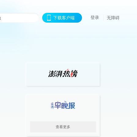
登录
下载客户端
无障碍
查看更多