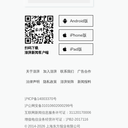
Android版
iPhone版
扫码下载
iPad版
澎湃新闻客户端
关于澎湃
加入澎湃
联系我们
广告合作
法律声明
隐私政策
澎湃矩阵
新闻报料
报料热线: 021-962866
澎湃新闻微博
沪ICP备14003370号
报料邮箱: news@thepaper.cn
澎湃新闻公众号
沪公网安备31010602000299号
澎湃新闻抖音号
互联网新闻信息服务许可证：31120170006
派生万物开放平台
增值电信业务经营许可证：沪B2-2017116
© 2014-
2026
上海东方报业有限公司
IP SHANGHAI