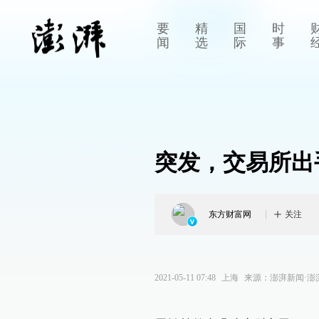
要
精
国
时
闻
选
际
事
突发，交易所出
东方财富网
关注
2021-05-11 07:48
上海
来源：
澎湃新闻·澎