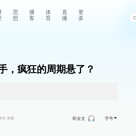
财
思
播
体
直
更
经
想
客
育
播
多
手，疯狂的周期悬了？
听全文
字号
湃号·湃客