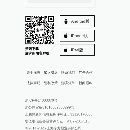
Android版
iPhone版
扫码下载
iPad版
澎湃新闻客户端
关于澎湃
加入澎湃
联系我们
广告合作
法律声明
隐私政策
澎湃矩阵
新闻报料
报料热线: 021-962866
澎湃新闻微博
沪ICP备14003370号
报料邮箱: news@thepaper.cn
澎湃新闻公众号
沪公网安备31010602000299号
澎湃新闻抖音号
互联网新闻信息服务许可证：31120170006
派生万物开放平台
增值电信业务经营许可证：沪B2-2017116
© 2014-
2026
上海东方报业有限公司
IP SHANGHAI