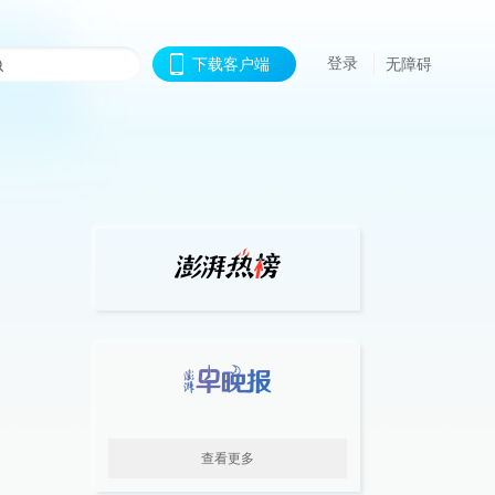
登录
下载客户端
无障碍
查看更多