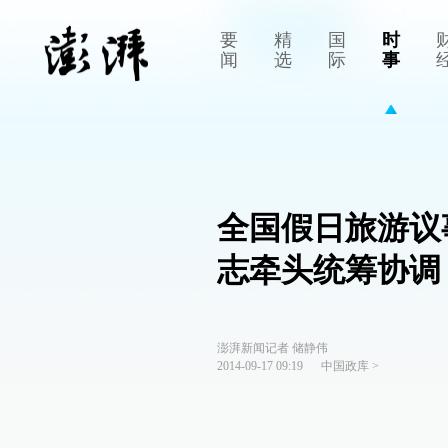
要
精
国
时
闻
选
际
事
全国假日旅游议
志牵头统筹协调
澎湃新闻记者 储静伟
2014-09-17 09:19
中国政库
>