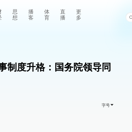
财
思
播
体
直
更
经
想
客
育
播
多
事制度升格：国务院领导同
字号