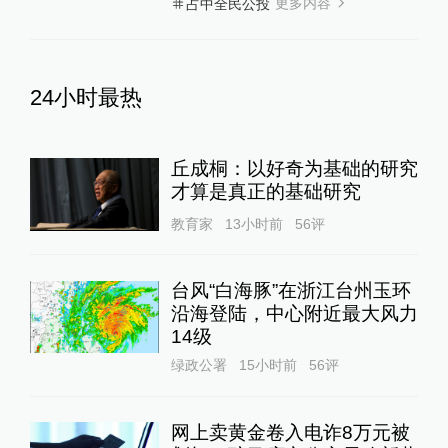
更多内容
占中全民公投
24小时最热
丘成桐：以好奇为基础的研究
才算是真正的基础研究
教育家
13小时前
56
评
台风“白海豚”在浙江台州玉环
沿海登陆，中心附近最大风力
14级
绿政公署
15小时前
56
评
网上卖黄金卷入电诈8万元被