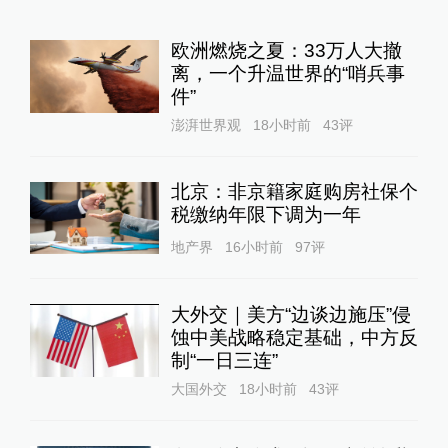
欧洲燃烧之夏：33万人大撤
离，一个升温世界的“哨兵事
件”
澎湃世界观
18小时前
43
评
北京：非京籍家庭购房社保个
税缴纳年限下调为一年
地产界
16小时前
97
评
大外交｜美方“边谈边施压”侵
蚀中美战略稳定基础，中方反
制“一日三连”
大国外交
18小时前
43
评