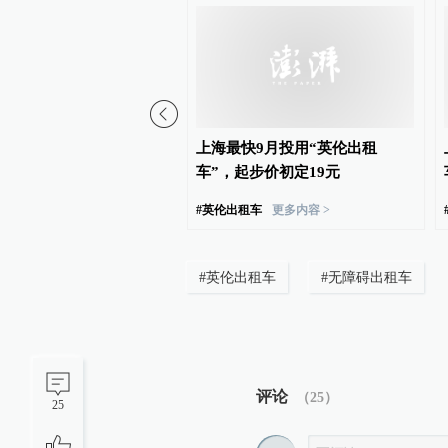
影响，上海洋山口岸42艘
上海最快9月投用“英伦出租
行船舶变更抵离港计划
车”，起步价初定19元
#
英伦出租车
更多内容 >
#
英伦出租车
#
无障碍出租车
评论
（
25
）
25