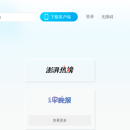
登录
下载客户端
无障碍
查看更多