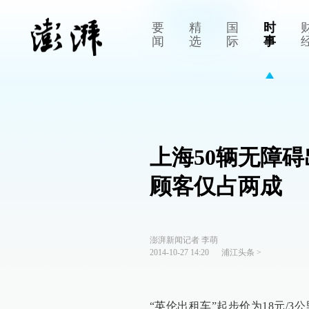
要
精
国
时
闻
选
际
事
上海50辆无障
顾客仅占两成
澎湃新闻记者 李萌
2014-10-27 14:20
浦江头条
>
“英伦出租车”起步价为18元/3