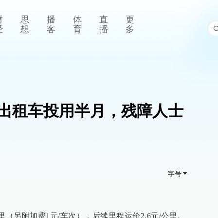
财
思
播
体
直
更
经
想
客
育
播
多
碍出租车投用半月，残障人士
字号
公里（另附加费1元/车次），后续里程运价2.6元/公里。