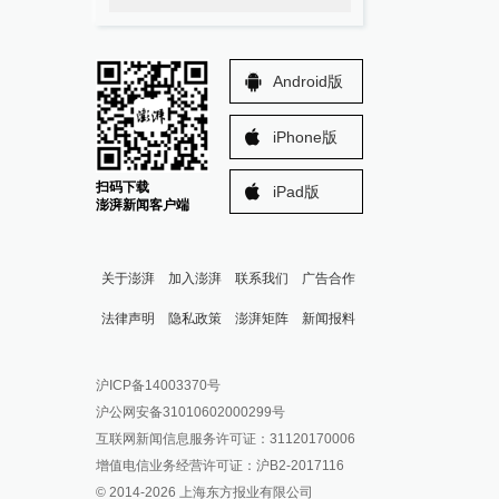
Android版
iPhone版
扫码下载
iPad版
澎湃新闻客户端
关于澎湃
加入澎湃
联系我们
广告合作
法律声明
隐私政策
澎湃矩阵
新闻报料
报料热线: 021-962866
澎湃新闻微博
沪ICP备14003370号
报料邮箱: news@thepaper.cn
澎湃新闻公众号
沪公网安备31010602000299号
澎湃新闻抖音号
互联网新闻信息服务许可证：31120170006
派生万物开放平台
增值电信业务经营许可证：沪B2-2017116
© 2014-
2026
上海东方报业有限公司
IP SHANGHAI