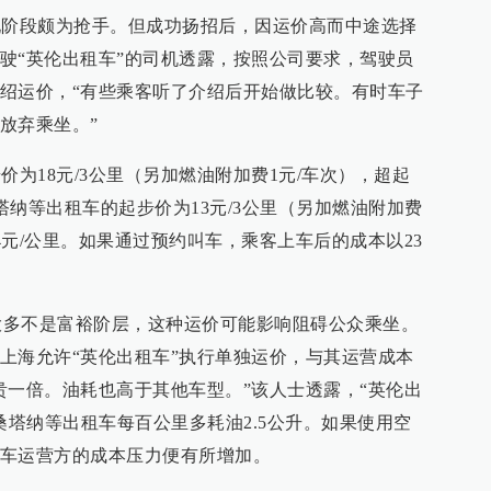
阶段颇为抢手。但成功扬招后，因运价高而中途选择
驶“英伦出租车”的司机透露，按照公司要求，驾驶员
绍运价，“有些乘客听了介绍后开始做比较。有时车子
放弃乘坐。”
为18元/3公里（另加燃油附加费1元/车次），超起
桑塔纳等出租车的起步价为13元/3公里（另加燃油附加费
.4元/公里。如果通过预约叫车，乘客上车后的成本以23
不是富裕阶层，这种运价可能影响阻碍公众乘坐。
上海允许“英伦出租车”执行单独运价，与其运营成本
贵一倍。油耗也高于其他车型。”该人士透露，“英伦出
桑塔纳等出租车每百公里多耗油2.5公升。如果使用空
车运营方的成本压力便有所增加。