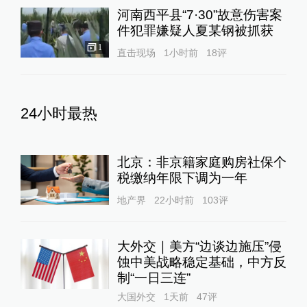
河南西平县“7·30”故意伤害案
件犯罪嫌疑人夏某钢被抓获
1
直击现场
1小时前
18
评
24小时最热
北京：非京籍家庭购房社保个
税缴纳年限下调为一年
地产界
22小时前
103
评
大外交｜美方“边谈边施压”侵
蚀中美战略稳定基础，中方反
制“一日三连”
大国外交
1天前
47
评