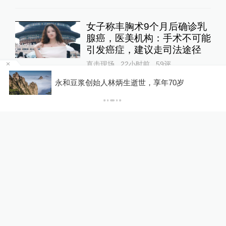
女子称丰胸术9个月后确诊乳
腺癌，医美机构：手术不可能
引发癌症，建议走司法途径
直击现场
22小时前
59
评
河南西平县
豆浆创始人林炳生逝世，享年70岁
钢被抓获
苏州平江历史街区老树疑
遭“钻孔灌药”，姑苏区住建
委：将持续跟进救助事宜
直击现场
7小时前
119
评
蔡皋领取国际安徒生奖，“在
孩子们心底种下真善美的种
子”
文化课
8小时前
59
评