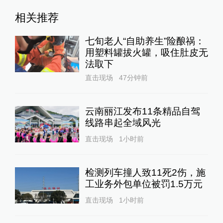
相关推荐
七旬老人“自助养生”险酿祸：
用塑料罐拔火罐，吸住肚皮无
法取下
直击现场
47分钟前
云南丽江发布11条精品自驾
线路串起全域风光
直击现场
1小时前
检测列车撞人致11死2伤，施
工业务外包单位被罚1.5万元
直击现场
1小时前