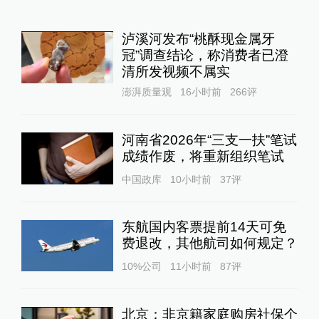
泸溪河发布“桃酥现金属牙
冠”调查结论，称消费者已澄
清所发视频不属实
澎湃质量观
16小时前
266
评
河南省2026年“三支一扶”笔试
成绩作废，将重新组织笔试
中国政库
10小时前
37
评
东航国内客票提前14天可免
费退改，其他航司如何规定？
10%公司
11小时前
87
评
北京：非京籍家庭购房社保个