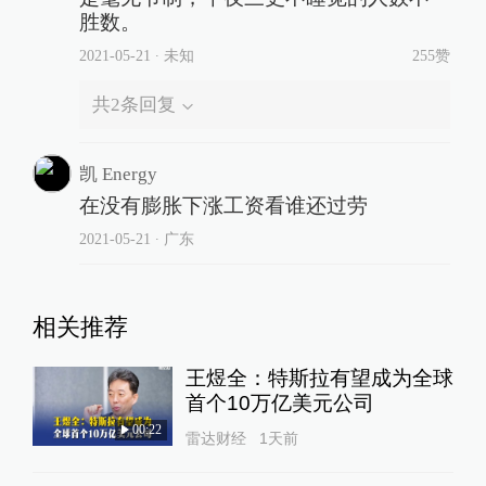
胜数。
2021-05-21
∙ 未知
255赞
共
2
条回复
凯 Energy
在没有膨胀下涨工资看谁还过劳
2021-05-21
∙ 广东
相关推荐
王煜全：特斯拉有望成为全球
首个10万亿美元公司
00:22
雷达财经
1天前