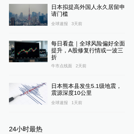
日本拟提高外国人永久居留申
请门槛
全球速报
3天前
每日看盘｜全球风险偏好全面
提升，A股修复行情或一波三
折
牛市点线面
2天前
日本熊本县发生5.1级地震，
震源深度10公里
全球速报
1天前
24小时最热