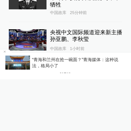
牺牲
中国政库
25分钟前
央视中文国际频道迎来新主播
孙亚鹏、李秋莹
中国政库
1小时前
区
“青海和兰州在抢一碗面？”青海媒体：这种说
法，格局小了
“青海和兰州在抢一碗面？”青
海媒体：这种说法，格局小了
中国政库
1小时前
原北京军区副司令员兼北京军
区空军司令员李永金逝世，享
年84岁
中国政库
2小时前