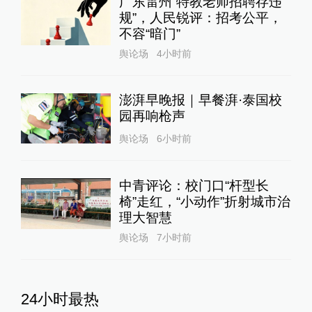
广东雷州“特教老师招聘存违
规”，人民锐评：招考公平，
不容“暗门”
舆论场
4小时前
澎湃早晚报｜早餐湃·泰国校
园再响枪声
舆论场
6小时前
中青评论：校门口“杆型长
椅”走红，“小动作”折射城市治
理大智慧
舆论场
7小时前
24小时最热