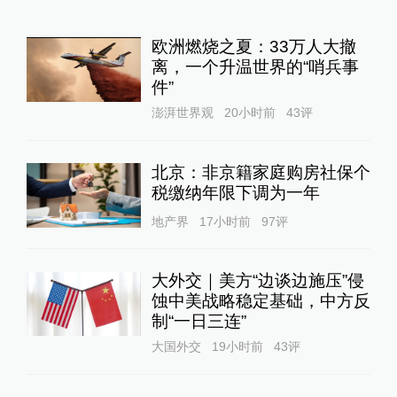
欧洲燃烧之夏：33万人大撤
离，一个升温世界的“哨兵事
件”
澎湃世界观
20小时前
43
评
北京：非京籍家庭购房社保个
税缴纳年限下调为一年
地产界
17小时前
97
评
大外交｜美方“边谈边施压”侵
蚀中美战略稳定基础，中方反
制“一日三连”
大国外交
19小时前
43
评