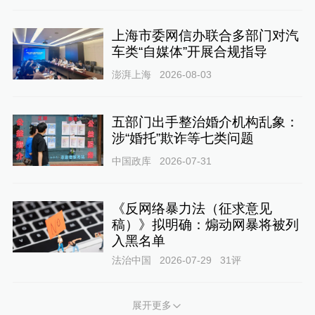
上海市委网信办联合多部门对汽
车类“自媒体”开展合规指导
澎湃上海
2026-08-03
五部门出手整治婚介机构乱象：
涉“婚托”欺诈等七类问题
中国政库
2026-07-31
《反网络暴力法（征求意见
稿）》拟明确：煽动网暴将被列
入黑名单
法治中国
2026-07-29
31
评
展开更多