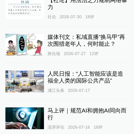
【社论】用法治之力规制网络暴
力
社论
2026-07-30
18
评
媒体刊文：私域直播“换马甲”再
次围猎老年人，何时能止？
舆论场
2026-07-27
12
评
人民日报：“人工智能应该是造
福全人类的国际公共产品”
浦江头条
2026-07-17
马上评｜规范AI和拥抱AI同向而
行
澎湃评论
2026-07-16
18
评