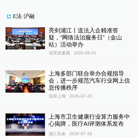
E法·沪融
亮剑浦江丨送法入企精准答
疑，“网络法治服务日”（金山
站）活动举办
澎湃质量观
2026-08-01
上海多部门联合举办合规指导
会，进一步规范汽车行业网上信
息传播秩序
澎湃上海
2026-07-23
上海市卫生健康行业算力服务中
心揭牌，医疗AI评测体系发布
浦江头条
2026-07-18