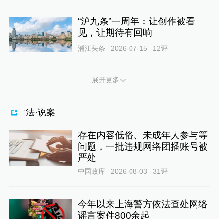
“沪九条”一周年：让创作被看
见，让期待有回响
浦江头条
2026-07-15
12
评
展开更多
E法·说案
存在内容低俗、未成年人参与等
问题，一批违规网络团播账号被
严处
中国政库
2026-08-03
31
评
今年以来上海警方依法查处网络
谣言案件800余起