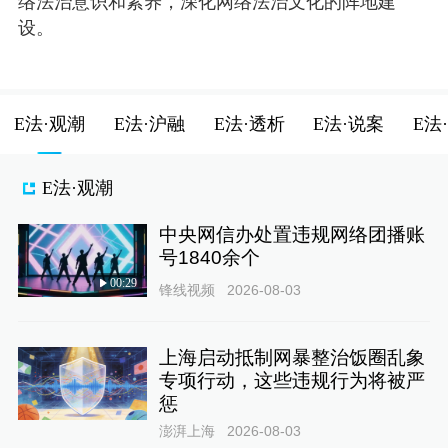
络法治意识和素养，深化网络法治文化的阵地建
设。
E法·观潮
E法·沪融
E法·透析
E法·说案
E法
E法·观潮
中央网信办处置违规网络团播账
号1840余个
00:29
锋线视频
2026-08-03
上海启动抵制网暴整治饭圈乱象
专项行动，这些违规行为将被严
惩
澎湃上海
2026-08-03