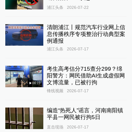
浦江头条
2026-07-22
清朗浦江丨规范汽车行业网上信
息传播秩序专项整治行动典型案
例通报
浦江头条
2026-07-17
考生高考估分715查分299？绵
阳警方：网民借助AI生成虚假网
文博流量，已被行拘
00:19
锋线视频
2026-07-17
编造“热死人”谣言，河南南阳镇
平县一网民被行拘5日
直击现场
2026-07-17