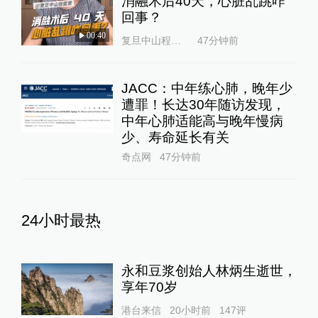
消融术后40天，心脏乱跳咋
回事？
00:40
复旦中山程蕾蕾
47分钟前
JACC：中年练心肺，晚年少
遭罪！长达30年随访发现，
中年心肺适能高与晚年慢病
少、寿命延长有关
奇点网
47分钟前
24小时最热
永和豆浆创始人林炳生逝世，
享年70岁
港台来信
20小时前
147
评