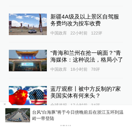
新疆4A级及以上景区自驾服
务费均改为按车收费
中国政库
22小时前
122
评
“青海和兰州在抢一碗面？”青
海媒体：这种说法，格局小了
中国政库
18小时前
78
评
蓝厅观察丨被中方反制的7家
美国实体有何来头？
全球速报
17小时前
34
评
台风“白海豚”将于今日傍晚前后在浙江玉环到温
暴
岭一带登陆
将
美上诉法院叫停白宫宴会厅施
工，特朗普怒了：国家耻辱！