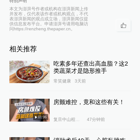
特别声明
本文为澎湃号作者或机构在澎湃新闻上传
并发布，仅代表该作者或机构观点，不代
表澎湃新闻的观点或立场，澎湃新闻仅提
供信息发布平台。申请澎湃号请用电脑访
问https://renzheng.thepaper.cn。
相关推荐
吃素多年还查出高血脂？这2
类蔬菜才是隐形推手
常笑健康
3天前
房颤难控，竟和这些有关！
01:06
复旦中山程蕾蕾
47分钟前