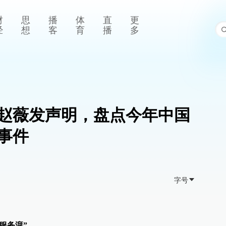
财
思
播
体
直
更
经
想
客
育
播
多
赵薇发声明，盘点今年中国
事件
字号
服务湃”