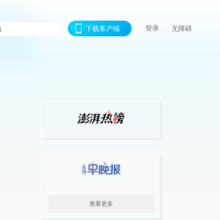
登录
下载客户端
无障碍
查看更多