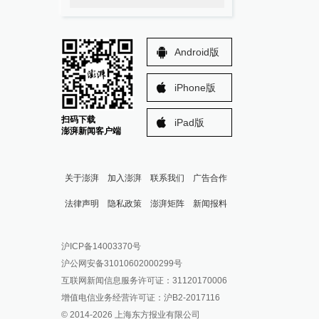
Android版
iPhone版
扫码下载
iPad版
澎湃新闻客户端
关于澎湃
加入澎湃
联系我们
广告合作
法律声明
隐私政策
澎湃矩阵
新闻报料
报料热线: 021-962866
澎湃新闻微博
沪ICP备14003370号
报料邮箱: news@thepaper.cn
澎湃新闻公众号
沪公网安备31010602000299号
澎湃新闻抖音号
互联网新闻信息服务许可证：31120170006
派生万物开放平台
增值电信业务经营许可证：沪B2-2017116
© 2014-
2026
上海东方报业有限公司
IP SHANGHAI