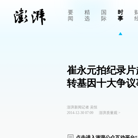
要
精
国
时
闻
选
际
事
崔永元拍纪录片
转基因十大争议
澎湃新闻记者 吴恒
2014-12-30 07:09
澎湃质量观
>
点击进入澎湃公众互动平台“