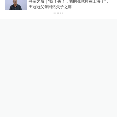
？
寻亲之后｜“孩子丢了，我的魂就掉在上海了”，
王冠冠父亲回忆失子之痛
24小时最热
丘成桐：以好奇为基础的研究
才算是真正的基础研究
教育家
15小时前
65
评
台风“白海豚”在浙江台州玉环
沿海登陆，中心附近最大风力
14级
绿政公署
18小时前
59
评
良田被毁、污水入河，央视曝
光多地乡村排污乱象
1
直击现场
11小时前
34
评