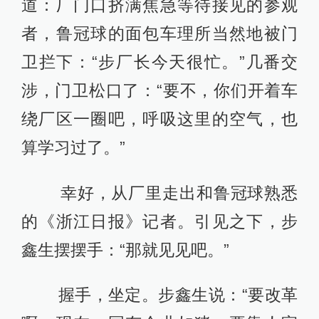
道：厂门口挤满焦急等待接见的参观
者，鲁冠球的面包车理所当然地被门
卫拦下：“步厂长今天很忙。”几番交
涉，门卫松口了：“要不，你们开着车
绕厂区一圈吧，呼吸这里的空气，也
算学习过了。”
幸好，从厂里走出和鲁冠球熟悉
的《浙江日报》记者。引见之下，步
鑫生摆摆手：“那就见见吧。”
握手，坐定。步鑫生说：“要改革