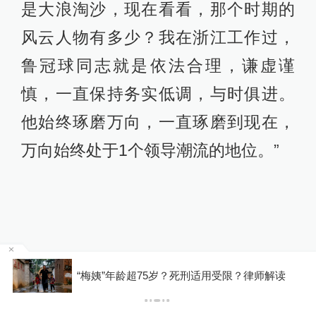
是大浪淘沙，现在看看，那个时期的
风云人物有多少？我在浙江工作过，
鲁冠球同志就是依法合理，谦虚谨
慎，一直保持务实低调，与时俱进。
他始终琢磨万向，一直琢磨到现在，
万向始终处于1个领导潮流的地位。”
因瞬时客流集中等原因致部分观众入场受阻，浙
10
江省博物馆致歉