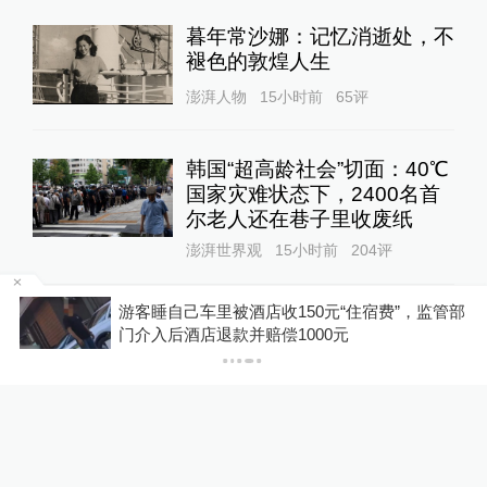
暮年常沙娜：记忆消逝处，不
褪色的敦煌人生
澎湃人物
15小时前
65
评
韩国“超高龄社会”切面：40℃
国家灾难状态下，2400名首
尔老人还在巷子里收废纸
澎湃世界观
15小时前
204
评
元“住宿费”，监管部
复产不到一周，山西焦煤西曲矿因
存储芯片成本压力开始释放！
0元
产：一人遇难
余承东称所有手机都要大规模
涨价，否则就是亏损销售
10%公司
11小时前
53
评
DeepSeek宣布大幅涨价，业