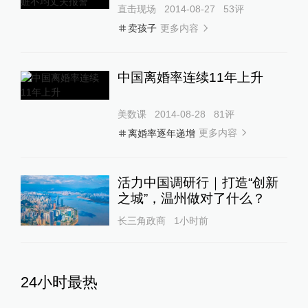
直击现场
2014-08-27
53
评
更多内容
卖孩子
中国离婚率连续11年上升
美数课
2014-08-28
81
评
更多内容
离婚率逐年递增
活力中国调研行｜打造“创新
之城”，温州做对了什么？
长三角政商
1小时前
24小时最热