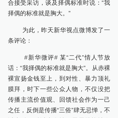
合接受采访，谈及择偶标准时说：“我
择偶的标准就是胸大。”
为此，昨天新华视点微博发了一
条评论：
#新华微评# 某“二代”情人节放
话：“我择偶的标准就是胸大”。从赤裸
裸宣扬金钱至上，到对性、暴力顶礼
膜拜，时下一些公众人物，不仅没把
传播主流价值观、回馈社会作为一己
之任，反倒是传播“三俗”肆无忌惮，不