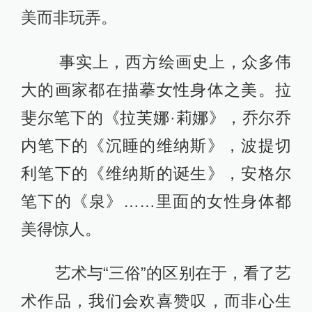
美而非玩弄。
事实上，西方绘画史上，众多伟
大的画家都在描摹女性身体之美。拉
斐尔笔下的《拉芙娜·莉娜》，乔尔乔
内笔下的《沉睡的维纳斯》，波提切
利笔下的《维纳斯的诞生》，安格尔
笔下的《泉》……里面的女性身体都
美得惊人。
艺术与“三俗”的区别在于，看了艺
术作品，我们会欢喜赞叹，而非心生