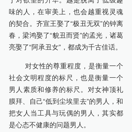
于对欲望的升华。越是脱离了低级趣
味的人，在审美上，也会越重视灵魂
的契合。齐宣王娶了“极丑无双”的钟离
春，梁鸿娶了“貌丑而贤”的孟光，诸葛
亮娶了“阿承丑女”，都成为千古佳话。
对女性的尊重程度，是衡量一个
社会文明程度的标尺，也是衡量一个
男人素质和修养的标尺。对女神顶礼
膜拜、自己“低到尘埃里去”的男人，和
把女人当工具与玩偶的男人，其实都
是心态不健康的问题男人。