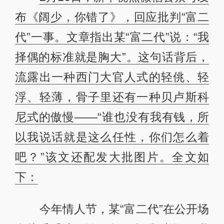
布《阔少，你错了》，回应批判“富二
代”一事。文章指出某“富二代”说：“我
择偶的标准就是胸大”。这句话背后，
流露出一种西门大官人式的轻佻、轻
浮、轻薄，骨子里还有一种贝卢斯科
尼式的傲慢——“谁也没有我有钱，所
以我说话就是这么任性，你们怎么着
吧？”该文还配发大批图片。全文如
下：
今年情人节，某“富二代”在公开场