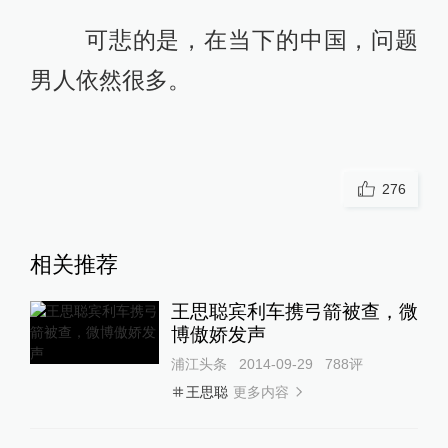
可悲的是，在当下的中国，问题
男人依然很多。
276
相关推荐
王思聪宾利车携弓箭被查，微
博傲娇发声
浦江头条
2014-09-29
788
评
更多内容
王思聪