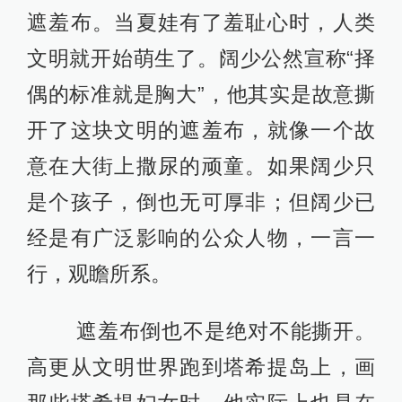
遮羞布。当夏娃有了羞耻心时，人类
文明就开始萌生了。阔少公然宣称“择
偶的标准就是胸大”，他其实是故意撕
开了这块文明的遮羞布，就像一个故
意在大街上撒尿的顽童。如果阔少只
是个孩子，倒也无可厚非；但阔少已
经是有广泛影响的公众人物，一言一
行，观瞻所系。
遮羞布倒也不是绝对不能撕开。
高更从文明世界跑到塔希提岛上，画