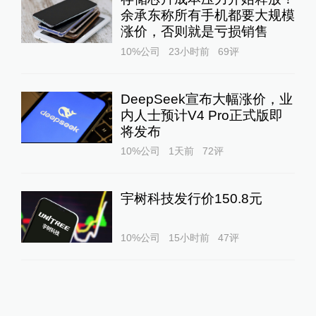
余承东称所有手机都要大规模
涨价，否则就是亏损销售
10%公司
23小时前
69
评
DeepSeek宣布大幅涨价，业
内人士预计V4 Pro正式版即
将发布
10%公司
1天前
72
评
宇树科技发行价150.8元
10%公司
15小时前
47
评