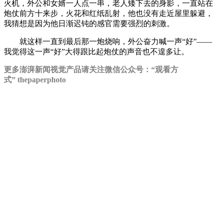
火机，外公和女婿一人点一串，老人矮下去的身影，一直站在
炮仗前方十来步，火花和红纸乱射，他也没有走近屋里躲避，
我猜想是因为他日渐迟钝的感官需要强烈的刺激。
就这样一直到最后那一炮烧响，外公奋力喊一声“好”——
我觉得这一声“好”大得跟比起炮仗的声音也不遑多让。
更多澎湃新闻视觉产品请关注微信公众号：“观看方
式” thepaperphoto