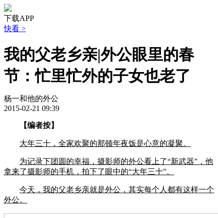
下载APP
快看
>
我的父老乡亲|外公眼里的春
节：忙里忙外的子女也老了
杨一和他的外公
2015-02-21 09:39
【编者按】
大年三十，全家欢聚的那顿年夜饭是心意的凝聚。
为记录下团圆的幸福，摄影师的外公看上了“新武器”，他
拿来了摄影师的手机，拍下了眼中的“大年三十”。
今天，我的父老乡亲就是外公，其实每个人都有这样一个
外公。