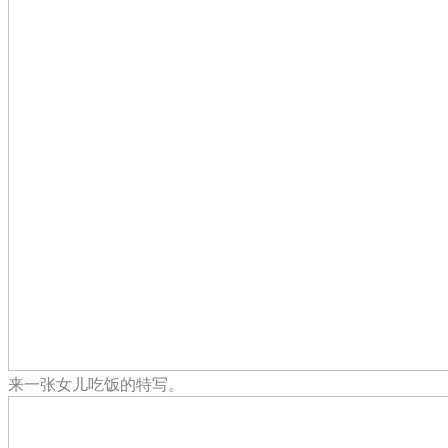
来一张女儿吃饭的特写。