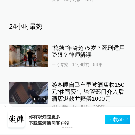
24小时最热
“梅姨”年龄超75岁？死刑适用
受限？律师解读
一号专案
14小时前
53
评
游客睡自己车里被酒店收150
元“住宿费”，监管部门介入后
酒店退款并赔偿1000元
00:19
锋线视频
14小时前
295
评
党
你有权知道更多
下载APP
下载澎湃新闻客户端
宇树科技发行价150.8元