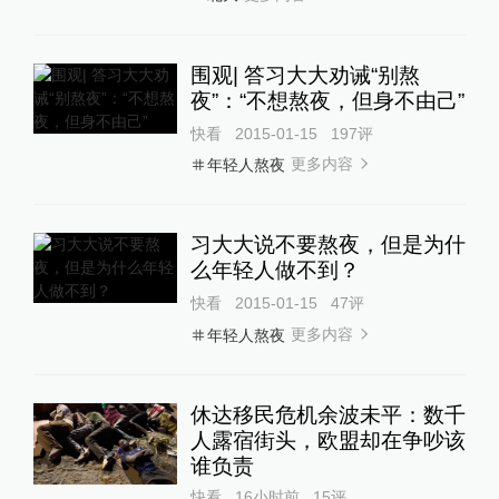
围观| 答习大大劝诫“别熬
夜”：“不想熬夜，但身不由己”
快看
2015-01-15
197
评
更多内容
年轻人熬夜
习大大说不要熬夜，但是为什
么年轻人做不到？
快看
2015-01-15
47
评
更多内容
年轻人熬夜
休达移民危机余波未平：数千
人露宿街头，欧盟却在争吵该
谁负责
快看
16小时前
15
评