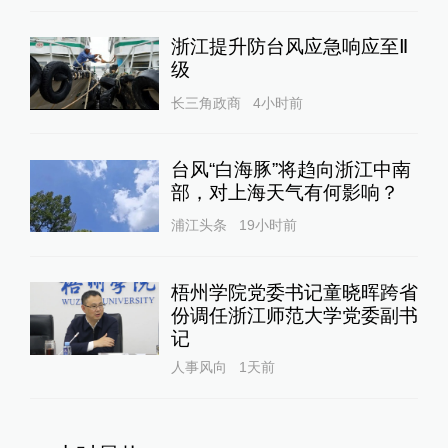
浙江提升防台风应急响应至Ⅱ
级
长三角政商
4小时前
台风“白海豚”将趋向浙江中南
部，对上海天气有何影响？
浦江头条
19小时前
梧州学院党委书记童晓晖跨省
份调任浙江师范大学党委副书
记
人事风向
1天前