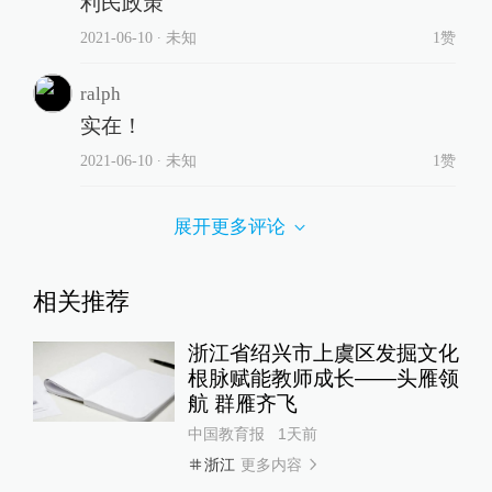
利民政策
2021-06-10
∙ 未知
1赞
ralph
实在！
2021-06-10
∙ 未知
1赞
展开更多评论
相关推荐
浙江省绍兴市上虞区发掘文化
根脉赋能教师成长——头雁领
航 群雁齐飞
中国教育报
1天前
更多内容
浙江