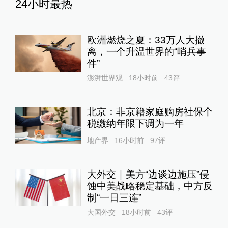
24小时最热
欧洲燃烧之夏：33万人大撤
离，一个升温世界的“哨兵事
件”
澎湃世界观
18小时前
43
评
北京：非京籍家庭购房社保个
税缴纳年限下调为一年
地产界
16小时前
97
评
大外交｜美方“边谈边施压”侵
蚀中美战略稳定基础，中方反
制“一日三连”
大国外交
18小时前
43
评