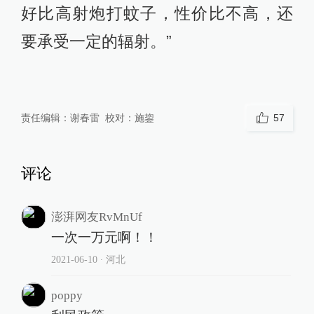
好比高射炮打蚊子，性价比不高，还
要承受一定的辐射。”
责任编辑：
谢春雷
校对：
施鋆
57
评论
澎湃网友RvMnUf
一次一万元啊！！
2021-06-10
∙ 河北
poppy