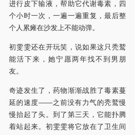
进行皮下输液，帮助它代谢毒素，四
个小时一次，一遍一遍重复，最后整
个人累瘫在沙发上不能动弹。
初雯雯还在开玩笑，说如果这只秃鹫
能活下来，她宁愿两年找不到男朋
友。
奇迹发生了，药物渐渐战胜了毒素蔓
延的速度——之前没有力气的秃鹫慢
慢抬起了头。到了第三天，它能扑腾
着站起来。初雯雯将它放在了卫生间