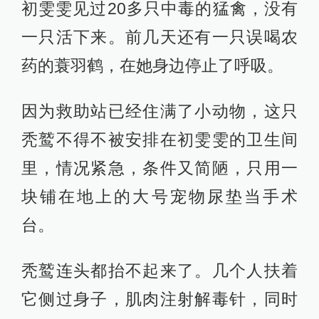
初雯雯见过20多只中毒的猛禽，没有
一只活下来。前几天还有一只误喝农
药的蓑羽鹤，在她身边停止了呼吸。
因为救助站已经住满了小动物，这只
秃鹫不得不被安排在初雯雯的卫生间
里，情况紧急，条件又简陋，只用一
块铺在地上的大号宠物尿垫当手术
台。
秃鹫连头都抬不起来了。几个人扶着
它侧过身子，肌肉注射解毒针，同时