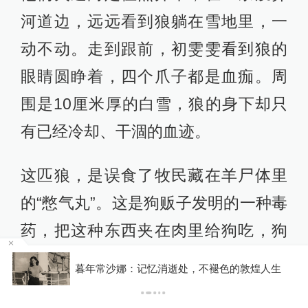
最远的时候，狼能一天移动几十千
米。
有一天，护林员打来电话，说这匹狼
两天都在同一个地方。初雯雯看到父
亲举着手机，喃喃地说：“完了完了，
肯定出事了。”
他们火速向定位点开车，在一条废弃
寻亲之后｜①申聪归家6年从初中生到已婚，父
河道边，远远看到狼躺在雪地里，一
子俩回忆“梅姨”从隐形人到“现实嫌犯”
动不动。走到跟前，初雯雯看到狼的