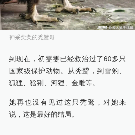
神采奕奕的秃鹫哥
到现在，初雯雯已经救治过了60多只
国家级保护动物。从秃鹫，到雪豹、
狐狸、猞猁、河狸、金雕等。
她再也没有见过这只秃鹫，对她来
说，这是最好的结局。