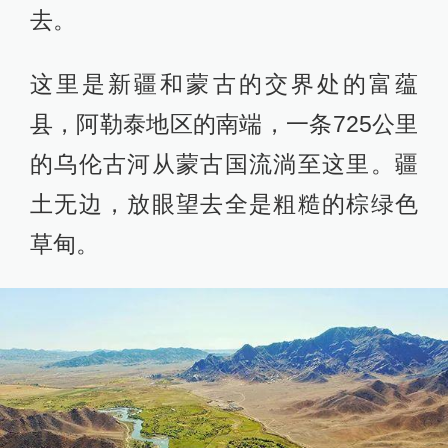
去。
这里是新疆和蒙古的交界处的富蕴
县，阿勒泰地区的南端，一条725公里
的乌伦古河从蒙古国流淌至这里。疆
土无边，放眼望去全是粗糙的棕绿色
草甸。