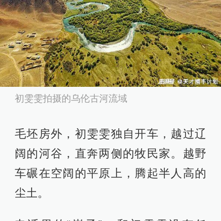
初雯雯拍摄的乌伦古河流域
毛坯房外，初雯雯独自开车，越过辽
阔的河谷，直奔两侧的牧民家。越野
车碾在空阔的平原上，腾起半人高的
尘土。