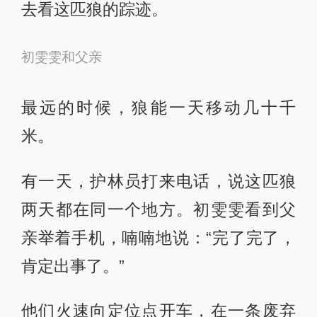
们想得那么大，一边教育亲人的动
物，也对人类保持警惕。
在卡拉麦里自然保护区，初雯雯的父
亲曾经研究过几年狼的习性。有一
次，初雯雯和父亲在戈壁滩上遇到了
一只健壮的母狼。他们小心翼翼地为
它打了麻醉针，佩戴上定位项圈。那
时，初雯雯的父亲经常开车远远带她
去看这匹狼的踪迹。
初雯雯和父亲