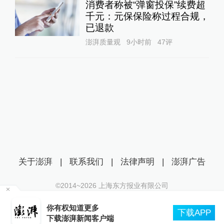
消费者称被“弹窗投保”续费超
千元：元保保险称过程合规，
已退款
澎湃质量观
9小时前
47
评
关于澎湃
|
联系我们
|
法律声明
|
澎湃广告
©2014~
2026
上海东方报业有限公司
沪ICP证：沪B2-20170116 | 沪ICP备14003370号
，
你有权知道更多
互联网新闻信息服务许可证：31120170006
下载APP
下载澎湃新闻客户端