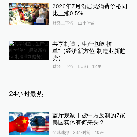
2026年7月份居民消费价格同
比上涨0.5%
财经上下游
12小时前
共享制造，生产也能“拼
单”（经济新方位·制造业新趋
势）
财经上下游
1天前
12
评
24小时最热
蓝厅观察丨被中方反制的7家
美国实体有何来头？
全球速报
23小时前
40
评