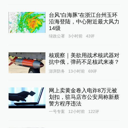
台风“白海豚”在浙江台州玉环
沿海登陆，中心附近最大风力
14级
绿政公署
3小时前
43
评
核观察｜美欲用战术核武器对
抗中俄，弹药不足核武来凑？
澎湃防务
13小时前
69
评
网上卖黄金卷入电诈8万元被
划扣，驻马店市公安局称新蔡
警方程序违法
一号专案
12小时前
122
评