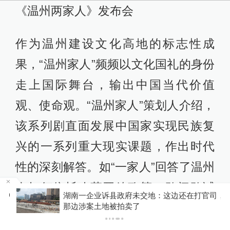
《温州两家人》发布会
作为温州建设文化高地的标志性成
果，“温州家人”频频以文化国礼的身份
走上国际舞台，输出中国当代价值
观、使命观。“温州家人”策划人介绍，
该系列剧直面发展中国家实现民族复
兴的一系列重大现实课题，作出时代
性的深刻解答。如“一家人”回答了温州
人如何依托改革开放政策，敢闯敢试
中
湖南一企业诉县政府未交地：这边还在打官司，
敢为天下先，实现家运转变和国运改
那边涉案土地被拍卖了
变；“两家人”回答了经济全球化时代，