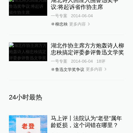
湖北诗人回应入围鲁迅奖争
议:将起诉省作协主席
一号专案
2014-06-04
更多内容
柳忠秧
湖北作协主席方方炮轰诗人柳
忠秧搞定评委参评鲁迅文学奖
一号专案
2014-06-04
18
评
更多内容
鲁迅文学奖争议
24小时最热
马上评丨法院认为“老登”属年
龄贬损，这个词错在哪里？