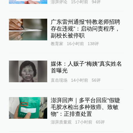
澎湃评论
15小时前
94
评
广东雷州通报“特教老师招聘
存在违规”：启动问责程序，
副校长被停职
教育家
16小时前
138
评
媒体：人贩子“梅姨”真实姓名
首曝光
直击现场
14小时前
56
评
澎湃回声｜多平台回应“假睫
毛胶水检出多种致癌、致敏
物”：正排查处置
澎湃质量观
17小时前
65
评