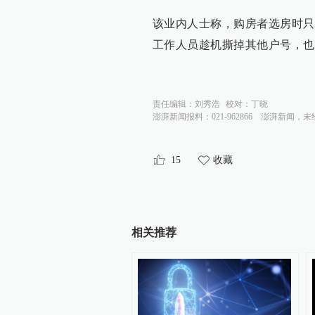
该业内人士称，购房者选房时只
工作人员趁机撕掉其他户号，也
责任编辑：
刘秀浩
校对：
丁晓
澎湃新闻报料：021-962866
澎湃新闻，未
15
收藏
相关推荐