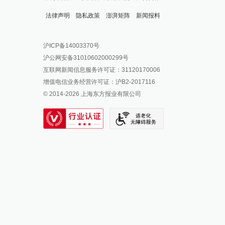
法律声明
隐私政策
澎湃矩阵
新闻报料
报料热线: 021-962866
澎湃新闻微博
沪ICP备14003370号
报料邮箱: news@thepaper.cn
澎湃新闻公众号
沪公网安备31010602000299号
澎湃新闻抖音号
互联网新闻信息服务许可证：31120170006
派生万物开放平台
增值电信业务经营许可证：沪B2-2017116
© 2014-
2026
上海东方报业有限公司
IP SHANGHAI
SIXTH TONE