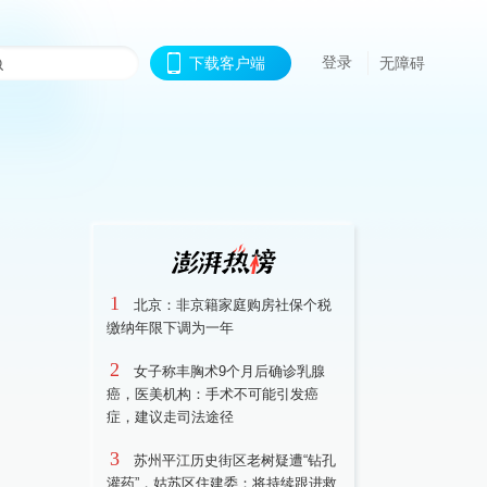
登录
下载客户端
无障碍
1
北京：非京籍家庭购房社保个税
缴纳年限下调为一年
2
女子称丰胸术9个月后确诊乳腺
癌，医美机构：手术不可能引发癌
症，建议走司法途径
3
苏州平江历史街区老树疑遭“钻孔
灌药”，姑苏区住建委：将持续跟进救