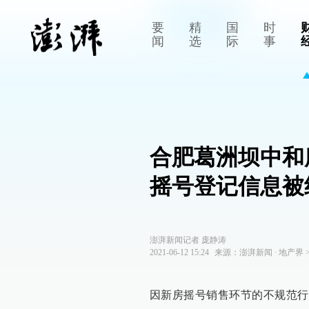
要
精
国
时
闻
选
际
事
合肥葛洲坝中和
摇号登记信息被
澎湃新闻记者 庞静涛
2021-06-12 15:24
来源：
澎湃新闻
∙
地产界
因新房摇号销售环节的不规范行