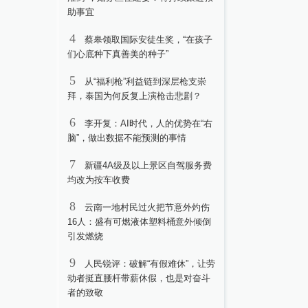
助事宜
4
蔡皋领取国际安徒生奖，“在孩子
们心底种下真善美的种子”
5
从“福利枪”利益链到深层枪支崇
拜，泰国为何反复上演枪击悲剧？
6
李开复：AI时代，人的优势在“右
脑”，做出数据不能预测的事情
7
新疆4A级及以上景区自驾服务费
均改为按车收费
8
云南一地村民过火把节意外灼伤
16人：盛有可燃液体塑料桶意外倾倒
引发燃烧
9
人民锐评：破解“有假难休”，让劳
动者挺直腰杆带薪休假，也是对奋斗
者的致敬