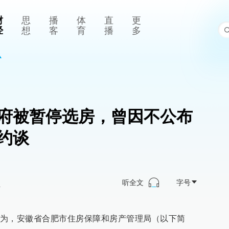
财
思
播
体
直
更
经
想
客
育
播
多
府被暂停选房，曾因不公布
约谈
听全文
字号
>
为，安徽省合肥市住房保障和房产管理局（以下简