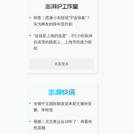
明查｜西澳小岛惊现“宇宙异象”？
实为网友的陈年恶作剧
“这就是上海的温度”，3只小松鼠掉
在滚烫的路面上，上海市民接力救
助
查看更多
央视中文国际频道迎来新主播孙亚
鹏、李秋莹
视频丨北京奥运会18年了，再看依
然震撼