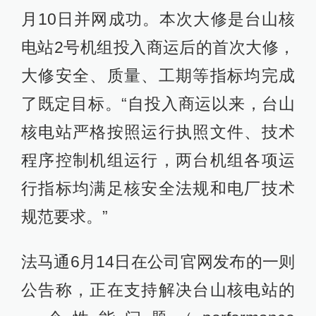
月10日并网成功。本次大修是台山核
电站2号机组投入商运后的首次大修，
大修安全、质量、工期等指标均完成
了既定目标。“自投入商运以来，台山
核电站严格按照运行执照文件、技术
程序控制机组运行，两台机组各项运
行指标均满足核安全法规和电厂技术
规范要求。”
法马通6月14日在公司官网发布的一则
公告称，正在支持解决台山核电站的