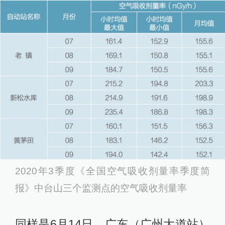
2020年3季度《全国空气吸收剂量率季度简
报》中台山三个监测点的空气吸收剂量率
同样是6月14日，广东（广州大道站）