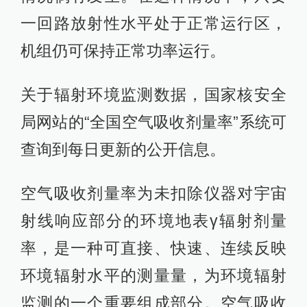
一回路放射性水平处于正常运行区，
机组仍可保持正常功率运行。
关于辐射环境监测数据，国家核安全
局网站的“全国空气吸收剂量率”系统可
查询到每日更新的公开信息。
空气吸收剂量率为未扣除仪器对宇宙
射线响应部分的环境地表γ辐射剂量
率，是一种可直接、快速、连续反映
环境辐射水平的测量量，为环境辐射
监测的一个重要组成部分。空气吸收