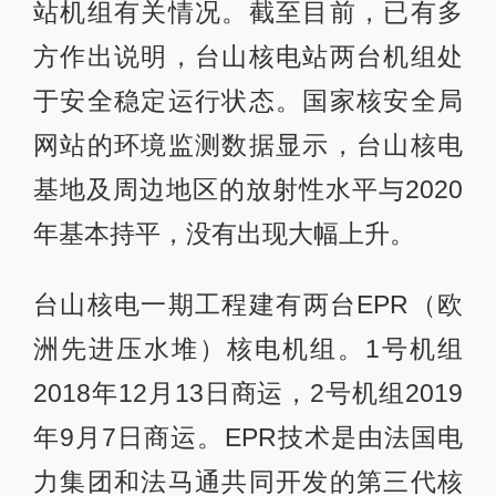
站机组有关情况。截至目前，已有多
方作出说明，台山核电站两台机组处
于安全稳定运行状态。国家核安全局
网站的环境监测数据显示，台山核电
基地及周边地区的放射性水平与2020
年基本持平，没有出现大幅上升。
台山核电一期工程建有两台EPR（欧
洲先进压水堆）核电机组。1号机组
2018年12月13日商运，2号机组2019
年9月7日商运。EPR技术是由法国电
力集团和法马通共同开发的第三代核