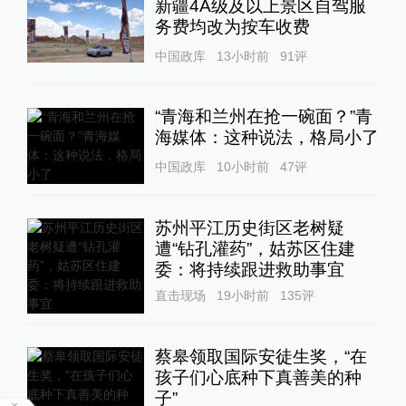
新疆4A级及以上景区自驾服
务费均改为按车收费
中国政库
13小时前
91
评
“青海和兰州在抢一碗面？”青
海媒体：这种说法，格局小了
中国政库
10小时前
47
评
苏州平江历史街区老树疑
遭“钻孔灌药”，姑苏区住建
委：将持续跟进救助事宜
直击现场
19小时前
135
评
蔡皋领取国际安徒生奖，“在
孩子们心底种下真善美的种
子”