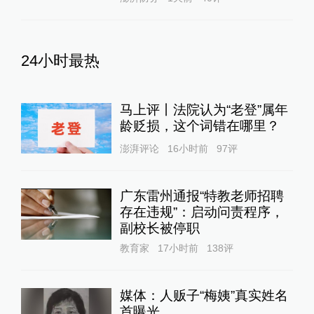
24小时最热
马上评丨法院认为“老登”属年
龄贬损，这个词错在哪里？
澎湃评论
16小时前
97
评
广东雷州通报“特教老师招聘
存在违规”：启动问责程序，
副校长被停职
教育家
17小时前
138
评
媒体：人贩子“梅姨”真实姓名
首曝光