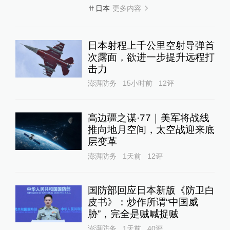
更多内容
日本
日本射程上千公里空射导弹首
次露面，欲进一步提升远程打
击力
澎湃防务
15小时前
12
评
高边疆之谋·77｜美军将战线
推向地月空间，太空战迎来底
层变革
澎湃防务
1天前
12
评
国防部回应日本新版《防卫白
皮书》：炒作所谓“中国威
胁”，完全是贼喊捉贼
澎湃防务
1天前
40
评