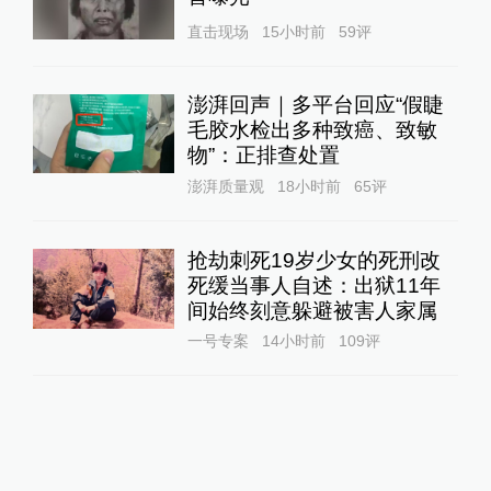
直击现场
15小时前
59
评
澎湃回声｜多平台回应“假睫
毛胶水检出多种致癌、致敏
物”：正排查处置
澎湃质量观
18小时前
65
评
抢劫刺死19岁少女的死刑改
死缓当事人自述：出狱11年
间始终刻意躲避被害人家属
一号专案
14小时前
109
评