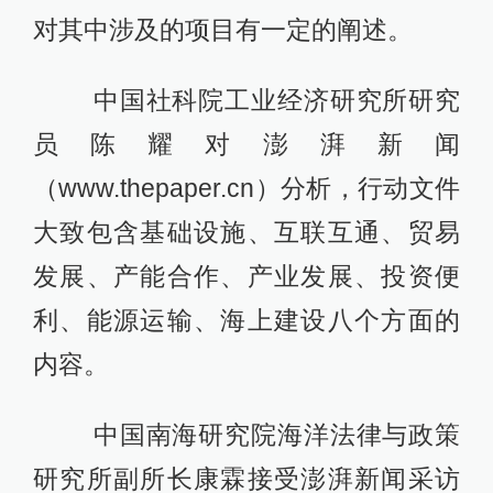
对其中涉及的项目有一定的阐述。
中国社科院工业经济研究所研究
员陈耀对澎湃新闻
（www.thepaper.cn）分析，行动文件
大致包含基础设施、互联互通、贸易
发展、产能合作、产业发展、投资便
利、能源运输、海上建设八个方面的
内容。
中国南海研究院海洋法律与政策
研究所副所长康霖接受澎湃新闻采访