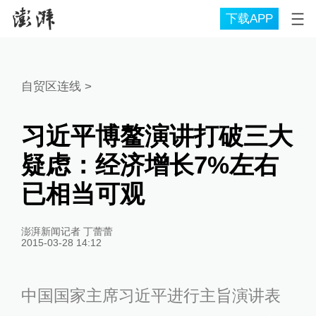
下载APP
自贸区连线
>
习近平博鳌演讲打破三大
疑虑：经济增长7%左右
已相当可观
澎湃新闻记者 丁蕾蕾
2015-03-28 14:12
中国国家主席习近平进行主旨演讲表