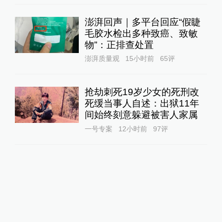
澎湃回声｜多平台回应“假睫
毛胶水检出多种致癌、致敏
物”：正排查处置
澎湃质量观
15小时前
65
评
抢劫刺死19岁少女的死刑改
死缓当事人自述：出狱11年
间始终刻意躲避被害人家属
一号专案
12小时前
97
评