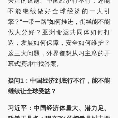
关注的议题。中国经济行不行，还能
不能继续做好全球经济的一大引
擎？“一带一路”如何推进，蛋糕能不能
做大分好？亚洲命运共同体如何打
造，发展如何保障，安全如何维护？
这三大问题，外界都想从习主席的开
幕式演讲中找答案。
疑问1：中国经济到底行不行，能不能
继续让全球受益？
习近平：中国经济体量大、潜力足、