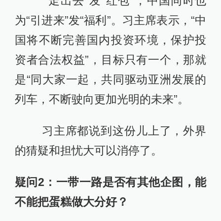
“走出去”发“红包”，中国同时也
为“引进来”发“福利”。习主席表示，“中
国将不断完善国内投资环境，保护投
资者合法权益”，目标只有一个，那就
是“同大家一起，共同驱动亚洲发展的
列车，不断驶向更加光明的未来”。
习主席都说到这份儿上了，外界
的猜疑和担忧大可以消停了。
疑问2：一带一路是否有其他企图，能
不能把蛋糕做大分好？