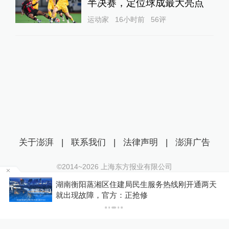
半决赛，定位球成最大亮点
运动家
16小时前
56
评
关于澎湃
|
联系我们
|
法律声明
|
澎湃广告
©2014~
2026
上海东方报业有限公司
沪ICP证：沪B2-20170116 | 沪ICP备14003370号
两天
释新闻｜槽点密集的造舰计划：特朗普的“黄金舰
互联网新闻信息服务许可证：31120170006
队”梦能实现吗？
沪公网安备 31010602000299号