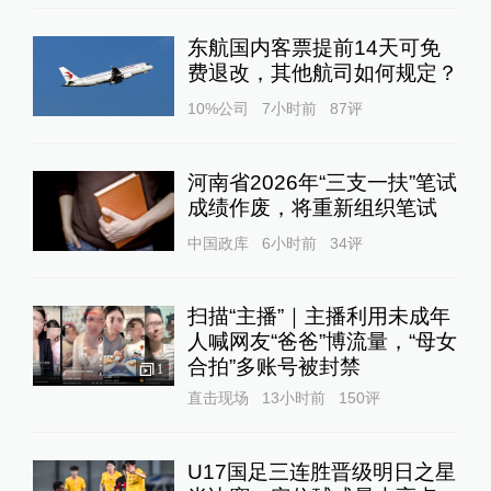
东航国内客票提前14天可免
费退改，其他航司如何规定？
10%公司
7小时前
87
评
河南省2026年“三支一扶”笔试
成绩作废，将重新组织笔试
中国政库
6小时前
34
评
扫描“主播”｜主播利用未成年
人喊网友“爸爸”博流量，“母女
合拍”多账号被封禁
1
直击现场
13小时前
150
评
U17国足三连胜晋级明日之星