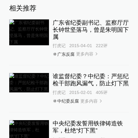
相关推荐
广东省纪委副书记、监察厅厅
长钟世坚落马，曾是朱明国下
属
打虎记
2015-04-01
222
评
更多内容
广东反腐
谁监督纪委？中纪委：严惩纪
检干部跑风漏气，防止灯下黑
打虎记
2015-02-01
405
评
更多内容
中纪委反腐
中央纪委发誓用铁律铸造铁
军，杜绝“灯下黑”