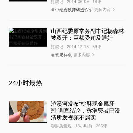
打虎记
2014-06-09
18
评
更多内容
中纪委铁律铸造铁军
山西纪委原常务副书记杨森林
被双开：巨额受贿及通奸
打虎记
2014-12-15
59
评
更多内容
官员任免
24小时最热
泸溪河发布“桃酥现金属牙
冠”调查结论，称消费者已澄
清所发视频不属实
澎湃质量观
13小时前
266
评